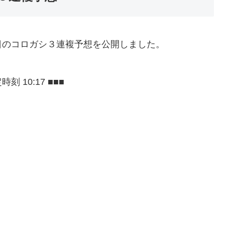
日のコロガシ３連複予想を公開しました。
刻 10:17 ■■■