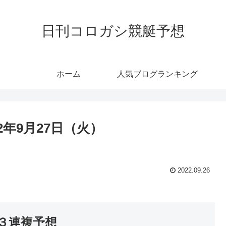
日刊コロガシ競艇予想
ホーム
人気ブログランキング
2年9月27日（火）
2022.09.26
シ３連複予想