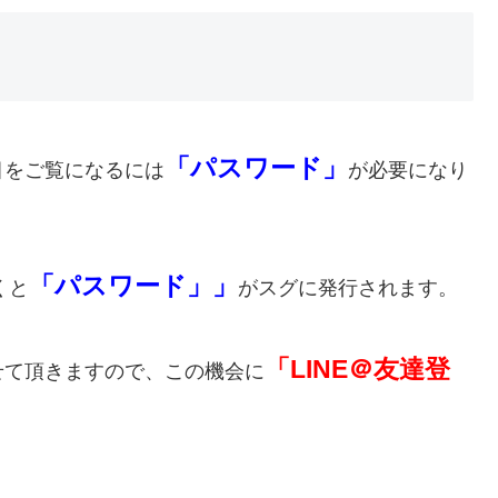
「パスワード」
目をご覧になるには
が必要になり
「パスワード」」
くと
がスグに発行されます。
「LINE＠友達登
せて頂きますので、この機会に