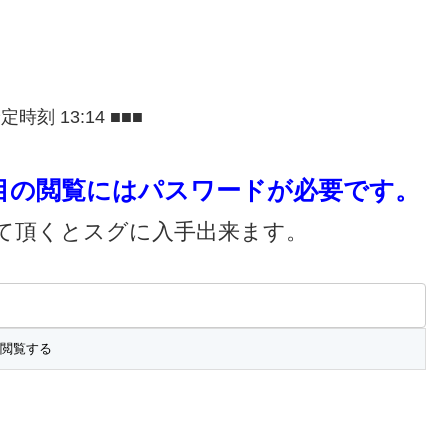
時刻 13:14 ■■■
目の閲覧にはパスワードが必要です。
して頂くとスグに入手出来ます。