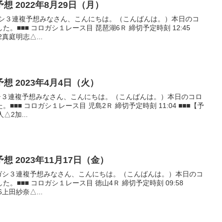
 2022年8月29日（月）
コロガシ３連複予想みなさん、こんにちは。（こんばんは。）本日のコ
。■■■ コロガシ１レース目 琵琶湖6Ｒ 締切予定時刻 12:45
真庭明志△...
 2023年4月4日（火）
ロガシ３連複予想みなさん、こんにちは。（こんばんは。）本日のコロ
■■ コロガシ１レース目 児島2Ｒ 締切予定時刻 11:04 ■■■【予
2加...
 2023年11月17日（金）
 コロガシ３連複予想みなさん、こんにちは。（こんばんは。）本日のコ
。■■■ コロガシ１レース目 徳山4Ｒ 締切予定時刻 09:58
上田紗奈△...