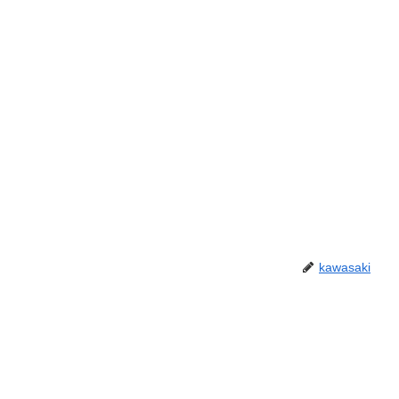
kawasaki