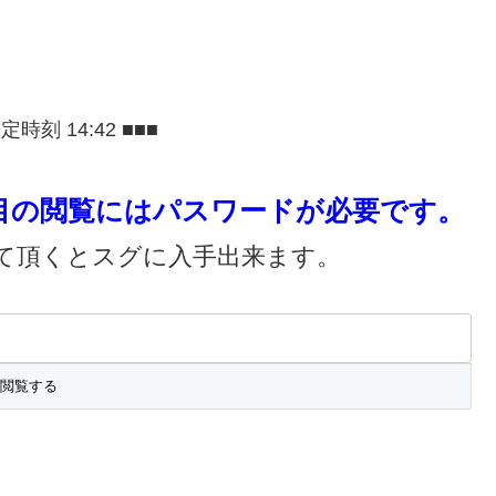
時刻 14:42 ■■■
目の閲覧にはパスワードが必要です。
して頂くとスグに入手出来ます。