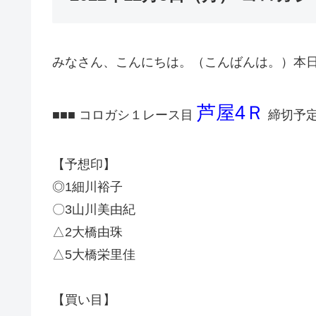
みなさん、こんにちは。（こんばんは。）本
芦屋4Ｒ
■■■ コロガシ１レース目
締切予定時
【予想印】
◎1細川裕子
〇3山川美由紀
△2大橋由珠
△5大橋栄里佳
【買い目】