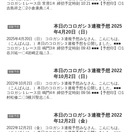
コロガシ１レース目 常滑1Ｒ 締切予定時刻 10:21 ■■■【予想印】◎1
吉島祥之〇2小倉康典△4...
本日のコロガシ３連複予想 2025
競艇予想
年4月20日（日）
2025年4月20日（日） コロガシ３連複予想みなさん、こんにちは。
（こんばんは。）本日のコロガシ３連複予想を公開しました。■■■
コロガシ１レース目 鳴門3Ｒ 締切予定時刻 09:43 ■■■【予想印】◎1
谷川祐一〇4岩崎正哉△3...
本日のコロガシ３連複予想 2022
競艇予想
年10月2日（日）
2022年10月2日（日） コロガシ３連複予想みなさん、こんにちは。
（こんばんは。）本日のコロガシ３連複予想を公開しました。■■■
コロガシ１レース目 鳴門4Ｒ 締切予定時刻 09:56 ■■■【予想印】◎1
村松修二〇3横川聖志△6...
本日のコロガシ３連複予想 2022
競艇予想
年12月2日（金）
2022年12月2日（金） コロガシ３連複予想みなさん、こんにちは。