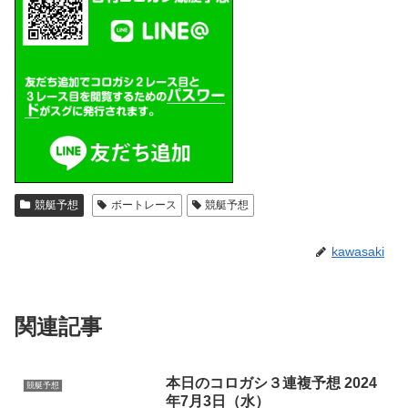
競艇予想
ボートレース
競艇予想
kawasaki
関連記事
本日のコロガシ３連複予想 2024
競艇予想
年7月3日（水）