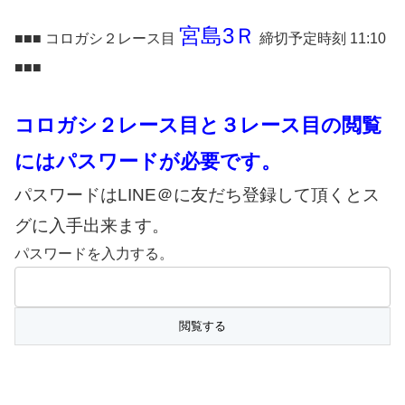
宮島3Ｒ
■■■ コロガシ２レース目
締切予定時刻 11:10
■■■
コロガシ２レース目と３レース目の閲覧
にはパスワードが必要です。
パスワードはLINE＠に友だち登録して頂くとス
グに入手出来ます。
パスワードを入力する。