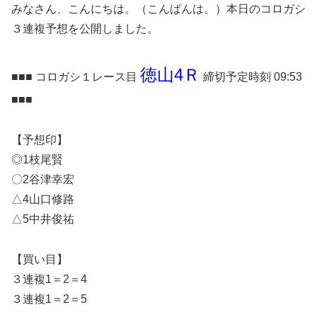
みなさん、こんにちは。（こんばんは。）本日のコロガシ
３連複予想を公開しました。
徳山4Ｒ
■■■ コロガシ１レース目
締切予定時刻 09:53
■■■
【予想印】
◎1枝尾賢
〇2谷津幸宏
△4山口修路
△5中井俊祐
【買い目】
３連複1＝2＝4
３連複1＝2＝5