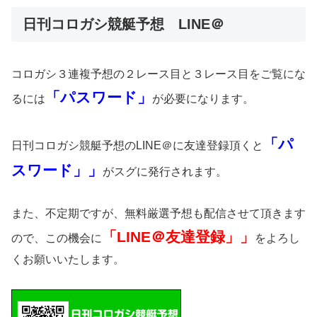
日刊コロガシ競艇予想 LINE＠
コロガシ３連複予想の２レース目と３レース目をご覧にな
「パスワード」
るには
が必要になります。
「パ
日刊コロガシ競艇予想のLINE＠に友達登録頂くと
スワード」」
がスグに発行されます。
また、不定期ですが、無料厳選予想も配信させて頂きます
「LINE＠友達登録」」
ので、この機会に
をよろし
くお願いいたします。