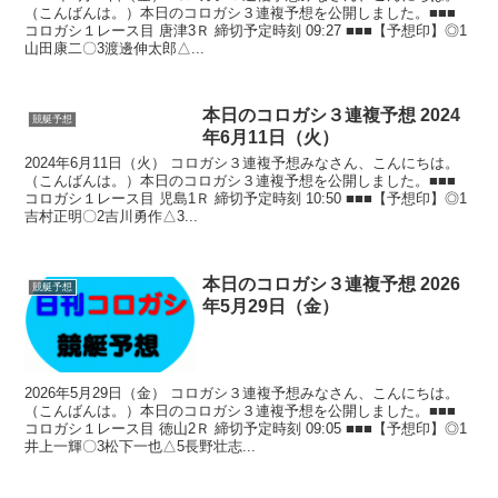
（こんばんは。）本日のコロガシ３連複予想を公開しました。■■■
コロガシ１レース目 唐津3Ｒ 締切予定時刻 09:27 ■■■【予想印】◎1
山田康二〇3渡邊伸太郎△...
本日のコロガシ３連複予想 2024
競艇予想
年6月11日（火）
2024年6月11日（火） コロガシ３連複予想みなさん、こんにちは。
（こんばんは。）本日のコロガシ３連複予想を公開しました。■■■
コロガシ１レース目 児島1Ｒ 締切予定時刻 10:50 ■■■【予想印】◎1
吉村正明〇2吉川勇作△3...
本日のコロガシ３連複予想 2026
競艇予想
年5月29日（金）
2026年5月29日（金） コロガシ３連複予想みなさん、こんにちは。
（こんばんは。）本日のコロガシ３連複予想を公開しました。■■■
コロガシ１レース目 徳山2Ｒ 締切予定時刻 09:05 ■■■【予想印】◎1
井上一輝〇3松下一也△5長野壮志...