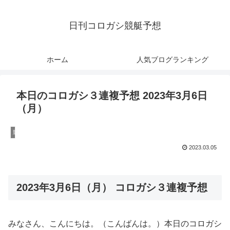
日刊コロガシ競艇予想
ホーム
人気ブログランキング
本日のコロガシ３連複予想 2023年3月6日
（月）
競艇予想
2023.03.05
2023年3月6日（月） コロガシ３連複予想
みなさん、こんにちは。（こんばんは。）本日のコロガシ