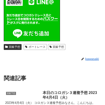
競艇予想
ボートレース
競艇予想
kawasaki
関連記事
本日のコロガシ３連複予想 2023
競艇予想
年4月4日（火）
2023年4月4日（火） コロガシ３連複予想みなさん、こんにちは。