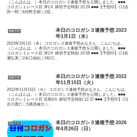
（こんばんは。）本日のコロガシ３連複予想を公開しました。■■■
コロガシ１レース目 津1Ｒ 締切予定時刻 10:29 ■■■【予想印】◎1吉
田一郎〇6河野主樹△2佐...
本日のコロガシ３連複予想 2023
競艇予想
年3月1日（水）
2023年3月1日（水） コロガシ３連複予想みなさん、こんにちは。
（こんばんは。）本日のコロガシ３連複予想を公開しました。■■■
コロガシ１レース目 津2Ｒ 締切予定時刻 10:58 ■■■【予想印】◎1松
瀬弘美〇2水口由紀△5杉江...
本日のコロガシ３連複予想 2022
競艇予想
年11月15日（火）
2022年11月15日（火） コロガシ３連複予想みなさん、こんにちは。
（こんばんは。）本日のコロガシ３連複予想を公開しました。■■■
コロガシ１レース目 宮島6Ｒ 締切予定時刻 12:37 ■■■【予想印】◎1
吉川貴仁〇5酒見峻介△...
本日のコロガシ３連複予想 2026
競艇予想
年4月26日（日）