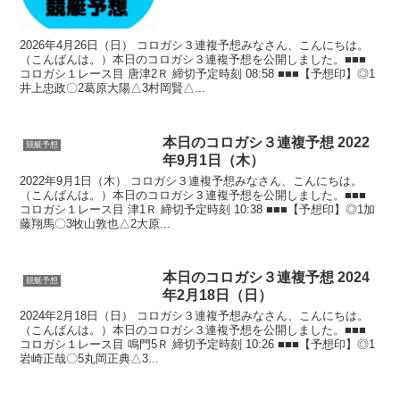
2026年4月26日（日） コロガシ３連複予想みなさん、こんにちは。
（こんばんは。）本日のコロガシ３連複予想を公開しました。■■■
コロガシ１レース目 唐津2Ｒ 締切予定時刻 08:58 ■■■【予想印】◎1
井上忠政〇2葛原大陽△3村岡賢△...
本日のコロガシ３連複予想 2022
競艇予想
年9月1日（木）
2022年9月1日（木） コロガシ３連複予想みなさん、こんにちは。
（こんばんは。）本日のコロガシ３連複予想を公開しました。■■■
コロガシ１レース目 津1Ｒ 締切予定時刻 10:38 ■■■【予想印】◎1加
藤翔馬〇3牧山敦也△2大原...
本日のコロガシ３連複予想 2024
競艇予想
年2月18日（日）
2024年2月18日（日） コロガシ３連複予想みなさん、こんにちは。
（こんばんは。）本日のコロガシ３連複予想を公開しました。■■■
コロガシ１レース目 鳴門5Ｒ 締切予定時刻 10:26 ■■■【予想印】◎1
岩崎正哉〇5丸岡正典△3...