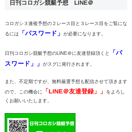
日刊コロガシ競艇予想 LINE＠
コロガシ３連複予想の２レース目と３レース目をご覧にな
「パスワード」
るには
が必要になります。
「パ
日刊コロガシ競艇予想のLINE＠に友達登録頂くと
スワード」」
がスグに発行されます。
また、不定期ですが、無料厳選予想も配信させて頂きます
「LINE＠友達登録」」
ので、この機会に
をよろし
くお願いいたします。