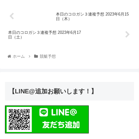
本日のコロガシ３連複予想 2023年6月15
日（木）
本日のコロガシ３連複予想 2023年6月17
日（土）
ホーム
競艇予想
【LINE@追加お願いします！】