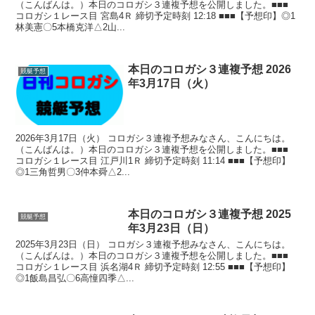
（こんばんは。）本日のコロガシ３連複予想を公開しました。■■■
コロガシ１レース目 宮島4Ｒ 締切予定時刻 12:18 ■■■【予想印】◎1
林美憲〇5本橋克洋△2山...
本日のコロガシ３連複予想 2026
競艇予想
年3月17日（火）
2026年3月17日（火） コロガシ３連複予想みなさん、こんにちは。
（こんばんは。）本日のコロガシ３連複予想を公開しました。■■■
コロガシ１レース目 江戸川1Ｒ 締切予定時刻 11:14 ■■■【予想印】
◎1三角哲男〇3仲本舜△2...
本日のコロガシ３連複予想 2025
競艇予想
年3月23日（日）
2025年3月23日（日） コロガシ３連複予想みなさん、こんにちは。
（こんばんは。）本日のコロガシ３連複予想を公開しました。■■■
コロガシ１レース目 浜名湖4Ｒ 締切予定時刻 12:55 ■■■【予想印】
◎1飯島昌弘〇6高憧四季△...