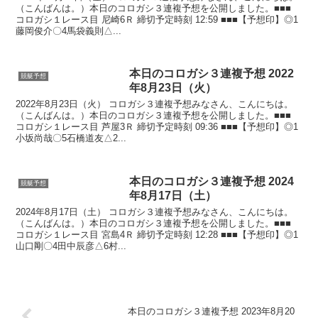
（こんばんは。）本日のコロガシ３連複予想を公開しました。■■■
コロガシ１レース目 尼崎6Ｒ 締切予定時刻 12:59 ■■■【予想印】◎1
藤岡俊介〇4馬袋義則△...
本日のコロガシ３連複予想 2022
競艇予想
年8月23日（火）
2022年8月23日（火） コロガシ３連複予想みなさん、こんにちは。
（こんばんは。）本日のコロガシ３連複予想を公開しました。■■■
コロガシ１レース目 芦屋3Ｒ 締切予定時刻 09:36 ■■■【予想印】◎1
小坂尚哉〇5石橋道友△2...
本日のコロガシ３連複予想 2024
競艇予想
年8月17日（土）
2024年8月17日（土） コロガシ３連複予想みなさん、こんにちは。
（こんばんは。）本日のコロガシ３連複予想を公開しました。■■■
コロガシ１レース目 宮島4Ｒ 締切予定時刻 12:28 ■■■【予想印】◎1
山口剛〇4田中辰彦△6村...
本日のコロガシ３連複予想 2023年8月20