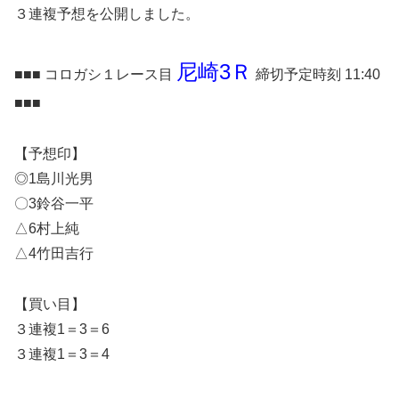
３連複予想を公開しました。
尼崎3Ｒ
■■■ コロガシ１レース目
締切予定時刻 11:40
■■■
【予想印】
◎1島川光男
〇3鈴谷一平
△6村上純
△4竹田吉行
【買い目】
３連複1＝3＝6
３連複1＝3＝4