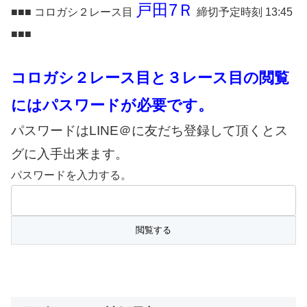
戸田7Ｒ
■■■ コロガシ２レース目
締切予定時刻 13:45
■■■
コロガシ２レース目と３レース目の閲覧
にはパスワードが必要です。
パスワードはLINE＠に友だち登録して頂くとス
グに入手出来ます。
パスワードを入力する。