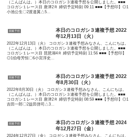
（こんばんは。）本日のコロガシ３連複予想を公開しました。■■■
コロガシ１レース目 唐津2Ｒ 締切予定時刻 09:11 ■■■【予想印】◎1
小池公生〇2渡邉翼△5...
本日のコロガシ３連複予想 2022
競艇予想
年12月13日（火）
2022年12月13日（火） コロガシ３連複予想みなさん、こんにちは。
（こんばんは。）本日のコロガシ３連複予想を公開しました。■■■
コロガシ１レース目 琵琶湖4Ｒ 締切予定時刻 11:56 ■■■【予想印】
◎1伯母芳恒〇6小宮淳史...
本日のコロガシ３連複予想 2022
競艇予想
年8月30日（火）
2022年8月30日（火） コロガシ３連複予想みなさん、こんにちは。
（こんばんは。）本日のコロガシ３連複予想を公開しました。■■■
コロガシ１レース目 唐津2Ｒ 締切予定時刻 08:59 ■■■【予想印】◎1
吉田一郎〇2益田啓司△3...
本日のコロガシ３連複予想 2024
競艇予想
年12月27日（金）
2024年12月27日（金） コロガシ３連複予想みなさん、こんにちは。