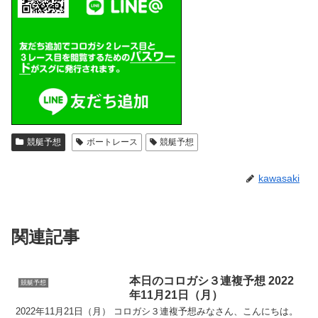
競艇予想
ボートレース
競艇予想
kawasaki
関連記事
本日のコロガシ３連複予想 2022
競艇予想
年11月21日（月）
2022年11月21日（月） コロガシ３連複予想みなさん、こんにちは。