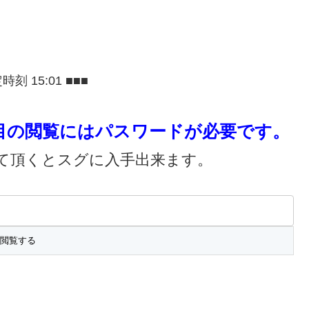
刻 15:01 ■■■
目の閲覧にはパスワードが必要です。
して頂くとスグに入手出来ます。