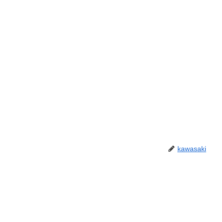
kawasaki