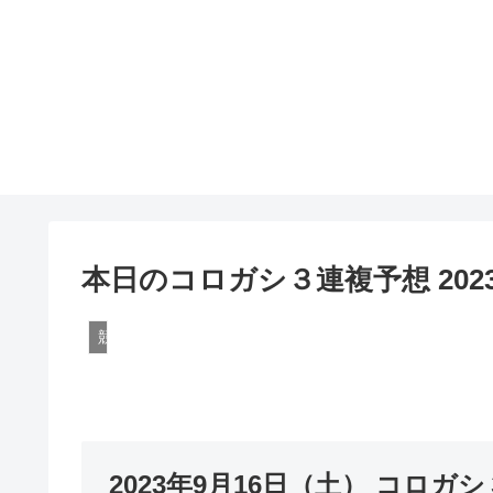
本日のコロガシ３連複予想 202
競艇予想
2023年9月16日（土） コロガ