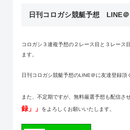
日刊コロガシ競艇予想 LINE＠
コロガシ３連複予想の２レース目と３レース
ます。
日刊コロガシ競艇予想のLINE＠に友達登録頂
また、不定期ですが、無料厳選予想も配信さ
録」」
をよろしくお願いいたします。