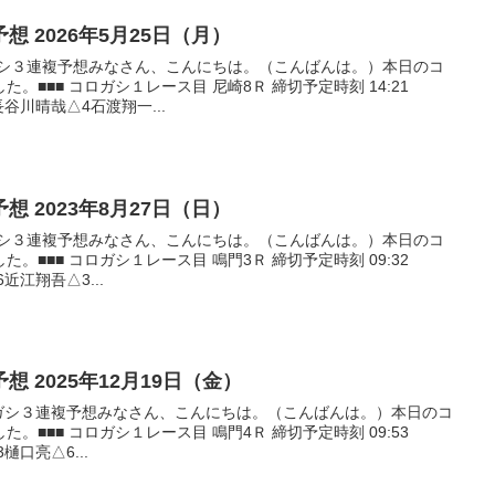
 2026年5月25日（月）
コロガシ３連複予想みなさん、こんにちは。（こんばんは。）本日のコ
。■■■ コロガシ１レース目 尼崎8Ｒ 締切予定時刻 14:21
谷川晴哉△4石渡翔一...
 2023年8月27日（日）
コロガシ３連複予想みなさん、こんにちは。（こんばんは。）本日のコ
。■■■ コロガシ１レース目 鳴門3Ｒ 締切予定時刻 09:32
近江翔吾△3...
 2025年12月19日（金）
 コロガシ３連複予想みなさん、こんにちは。（こんばんは。）本日のコ
。■■■ コロガシ１レース目 鳴門4Ｒ 締切予定時刻 09:53
樋口亮△6...