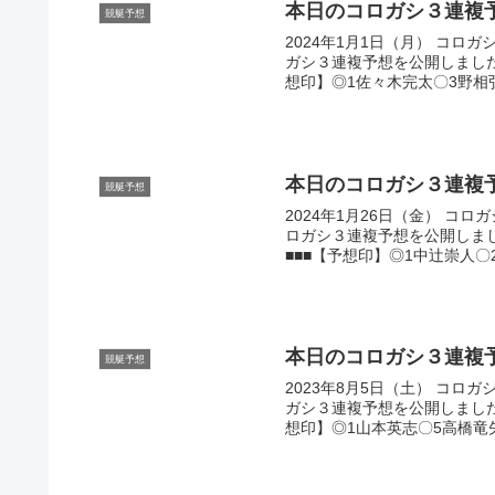
本日のコロガシ３連複予想
競艇予想
2024年1月1日（月） コ
ガシ３連複予想を公開しました。■
想印】◎1佐々木完太〇3野相弘司
本日のコロガシ３連複予想
競艇予想
2024年1月26日（金） 
ロガシ３連複予想を公開しました
■■■【予想印】◎1中辻崇人〇2
本日のコロガシ３連複予想
競艇予想
2023年8月5日（土） コ
ガシ３連複予想を公開しました。■
想印】◎1山本英志〇5高橋竜矢△