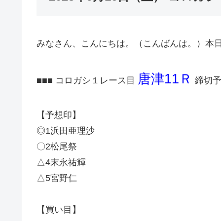
みなさん、こんにちは。（こんばんは。）本
唐津11Ｒ
■■■ コロガシ１レース目
締切予定
【予想印】
◎1浜田亜理沙
〇2松尾祭
△4末永祐輝
△5宮野仁
【買い目】