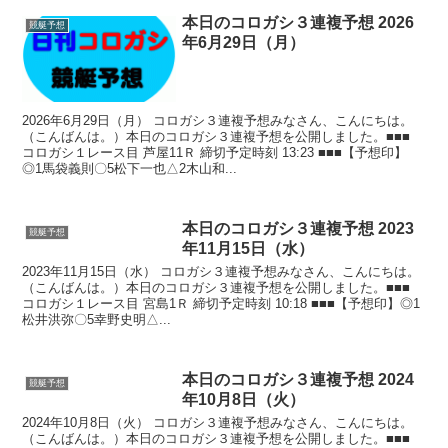
本日のコロガシ３連複予想 2026
競艇予想
年6月29日（月）
2026年6月29日（月） コロガシ３連複予想みなさん、こんにちは。
（こんばんは。）本日のコロガシ３連複予想を公開しました。■■■
コロガシ１レース目 芦屋11Ｒ 締切予定時刻 13:23 ■■■【予想印】
◎1馬袋義則〇5松下一也△2木山和...
本日のコロガシ３連複予想 2023
競艇予想
年11月15日（水）
2023年11月15日（水） コロガシ３連複予想みなさん、こんにちは。
（こんばんは。）本日のコロガシ３連複予想を公開しました。■■■
コロガシ１レース目 宮島1Ｒ 締切予定時刻 10:18 ■■■【予想印】◎1
松井洪弥〇5幸野史明△...
本日のコロガシ３連複予想 2024
競艇予想
年10月8日（火）
2024年10月8日（火） コロガシ３連複予想みなさん、こんにちは。
（こんばんは。）本日のコロガシ３連複予想を公開しました。■■■