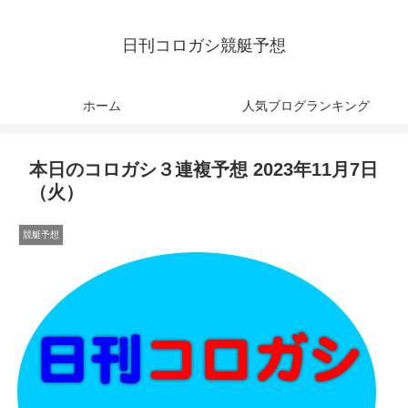
日刊コロガシ競艇予想
ホーム
人気ブログランキング
本日のコロガシ３連複予想 2023年11月7日
（火）
競艇予想