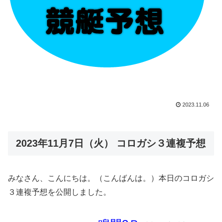
2023.11.06
2023年11月7日（火） コロガシ３連複予想
みなさん、こんにちは。（こんばんは。）本日のコロガシ
３連複予想を公開しました。