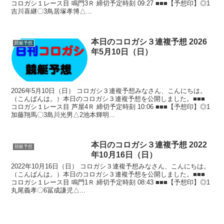
コロガシ１レース目 鳴門3Ｒ 締切予定時刻 09:27 ■■■【予想印】◎1
吉川喜継〇3鳥居塚孝博△...
本日のコロガシ３連複予想 2026
競艇予想
年5月10日（日）
2026年5月10日（日） コロガシ３連複予想みなさん、こんにちは。
（こんばんは。）本日のコロガシ３連複予想を公開しました。■■■
コロガシ１レース目 芦屋4Ｒ 締切予定時刻 10:06 ■■■【予想印】◎1
加藤翔馬〇3島川光男△2池本輝明...
本日のコロガシ３連複予想 2022
競艇予想
年10月16日（日）
2022年10月16日（日） コロガシ３連複予想みなさん、こんにちは。
（こんばんは。）本日のコロガシ３連複予想を公開しました。■■■
コロガシ１レース目 鳴門1Ｒ 締切予定時刻 08:43 ■■■【予想印】◎1
丸尾義孝〇6冨成謙児△...