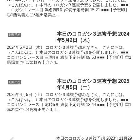
（こんばんは。）本日のコロガシ３連複予想を公開しました。■■■
コロガシ１レース目 浜名湖9Ｒ 締切予定時刻 15:21 ■■■【予想印】
◎1西島義則〇5池田浩美△...
本日のコロガシ３連複予想 2024
競艇予想
年5月2日（木）
2024年5月2日（木） コロガシ３連複予想みなさん、こんにちは。
（こんばんは。）本日のコロガシ３連複予想を公開しました。■■■
コロガシ１レース目 三国4Ｒ 締切予定時刻 09:53 ■■■【予想印】◎1
馬場貴也〇3繁野谷圭介△4...
本日のコロガシ３連複予想 2025
競艇予想
年4月5日（土）
2025年4月5日（土） コロガシ３連複予想みなさん、こんにちは。
（こんばんは。）本日のコロガシ３連複予想を公開しました。■■■
コロガシ１レース目 尼崎5Ｒ 締切予定時刻 12:44 ■■■【予想印】◎1
赤岩善生〇4高橋正男△3川...
本日のコロガシ３連複予想 2023年11月29