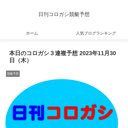
日刊コロガシ競艇予想
ホーム
人気ブログランキング
本日のコロガシ３連複予想 2023年11月30
日（木）
競艇予想