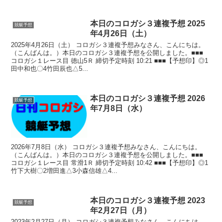
本日のコロガシ３連複予想 2025
競艇予想
年4月26日（土）
2025年4月26日（土） コロガシ３連複予想みなさん、こんにちは。
（こんばんは。）本日のコロガシ３連複予想を公開しました。■■■
コロガシ１レース目 徳山5Ｒ 締切予定時刻 10:21 ■■■【予想印】◎1
田中和也〇4竹田辰也△5...
本日のコロガシ３連複予想 2026
競艇予想
年7月8日（水）
2026年7月8日（水） コロガシ３連複予想みなさん、こんにちは。
（こんばんは。）本日のコロガシ３連複予想を公開しました。■■■
コロガシ１レース目 常滑1Ｒ 締切予定時刻 10:42 ■■■【予想印】◎1
竹下大樹〇2増田進△3小森信雄△4...
本日のコロガシ３連複予想 2023
競艇予想
年2月27日（月）
2023年2月27日（月） コロガシ３連複予想みなさん、こんにちは。