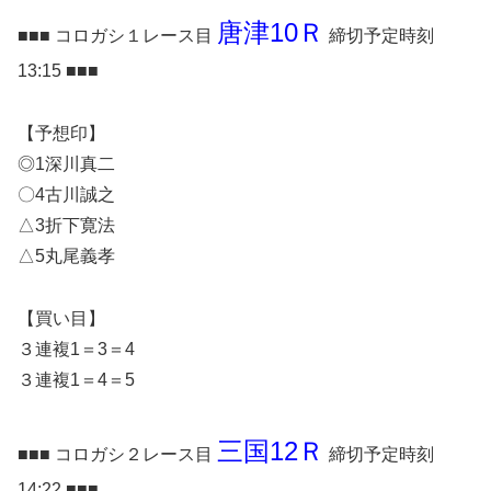
唐津10Ｒ
■■■ コロガシ１レース目
締切予定時刻
13:15 ■■■
【予想印】
◎1深川真二
〇4古川誠之
△3折下寛法
△5丸尾義孝
【買い目】
３連複1＝3＝4
３連複1＝4＝5
三国12Ｒ
■■■ コロガシ２レース目
締切予定時刻
14:22 ■■■