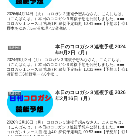
2026年4月14日（火） コロガシ３連複予想みなさん、こんにちは。
（こんばんは。）本日のコロガシ３連複予想を公開しました。■■■
コロガシ１レース目 宮島1Ｒ 締切予定時刻 10:41 ■■■【予想印】◎1
櫻本あゆみ〇5三浦永理△3湯淺紀...
本日のコロガシ３連複予想 2024
競艇予想
年9月2日（月）
2024年9月2日（月） コロガシ３連複予想みなさん、こんにちは。
（こんばんは。）本日のコロガシ３連複予想を公開しました。■■■
コロガシ１レース目 宮島7Ｒ 締切予定時刻 13:33 ■■■【予想印】◎1
渡部悟〇5前野竜一△6小松...
本日のコロガシ３連複予想 2026
競艇予想
年2月16日（月）
2026年2月16日（月） コロガシ３連複予想みなさん、こんにちは。
（こんばんは。）本日のコロガシ３連複予想を公開しました。■■■
コロガシ１レース目 徳山4Ｒ 締切予定時刻 09:53 ■■■【予想印】◎1