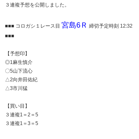
３連複予想を公開しました。
宮島6Ｒ
■■■ コロガシ１レース目
締切予定時刻 12:32
■■■
【予想印】
◎1麻生慎介
〇5山下流心
△2向井田佑紀
△3市川猛
【買い目】
３連複1＝2＝5
３連複1＝3＝5