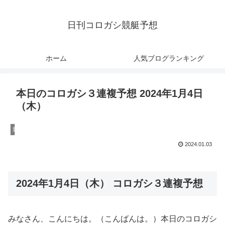
日刊コロガシ競艇予想
ホーム
人気ブログランキング
本日のコロガシ３連複予想 2024年1月4日
（木）
競艇予想
2024.01.03
2024年1月4日（木） コロガシ３連複予想
みなさん、こんにちは。（こんばんは。）本日のコロガシ