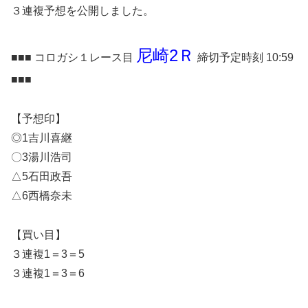
３連複予想を公開しました。
尼崎2Ｒ
■■■ コロガシ１レース目
締切予定時刻 10:59
■■■
【予想印】
◎1吉川喜継
〇3湯川浩司
△5石田政吾
△6西橋奈未
【買い目】
３連複1＝3＝5
３連複1＝3＝6