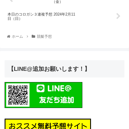
（金）
本日のコロガシ３連複予想 2024年2月11
日（日）
ホーム
競艇予想
【LINE@追加お願いします！】