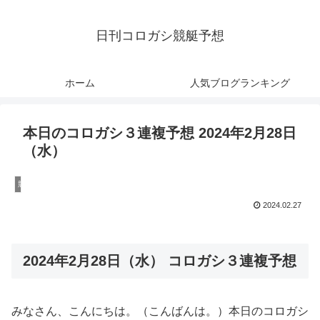
日刊コロガシ競艇予想
ホーム
人気ブログランキング
本日のコロガシ３連複予想 2024年2月28日
（水）
競艇予想
2024.02.27
2024年2月28日（水） コロガシ３連複予想
みなさん、こんにちは。（こんばんは。）本日のコロガシ