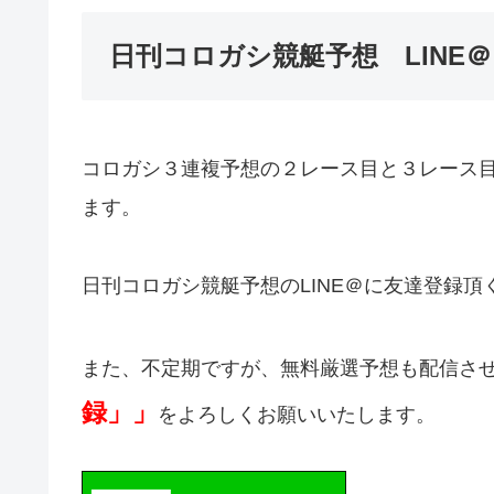
日刊コロガシ競艇予想 LINE＠
コロガシ３連複予想の２レース目と３レース
ます。
日刊コロガシ競艇予想のLINE＠に友達登録頂
また、不定期ですが、無料厳選予想も配信さ
録」」
をよろしくお願いいたします。