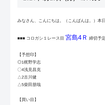
みなさん、こんにちは。（こんばんは。）本
宮島4Ｒ
■■■ コロガシ１レース目
締切予定時
【予想印】
◎1梶野学志
〇4浅見昌克
△2古川健
△5柴田朋哉
【買い目】