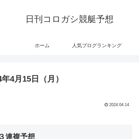
日刊コロガシ競艇予想
ホーム
人気ブログランキング
4年4月15日（月）
2024.04.14
シ３連複予想