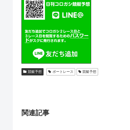
競艇予想
ボートレース
競艇予想
関連記事