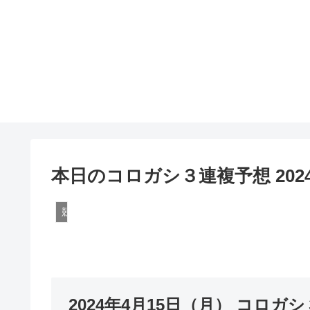
本日のコロガシ３連複予想 202
競艇予想
2024年4月15日（月） コロガ