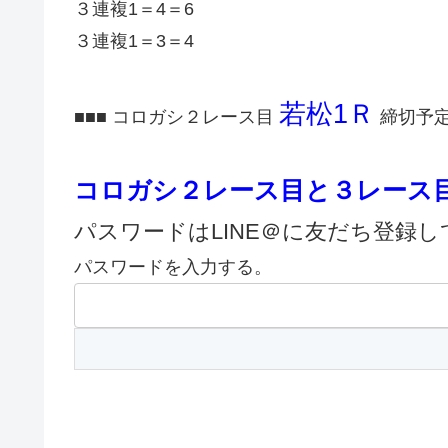
３連複1＝4＝6
３連複1＝3＝4
若松1Ｒ
■■■ コロガシ２レース目
締切予定時
コロガシ２レース目と３レース
パスワードはLINE＠に友だち登録
パスワードを入力する。