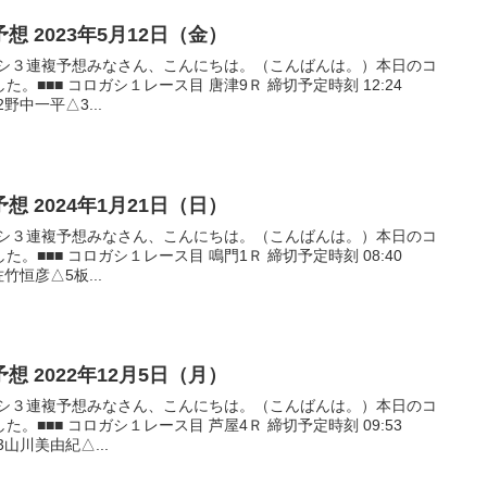
 2023年5月12日（金）
コロガシ３連複予想みなさん、こんにちは。（こんばんは。）本日のコ
。■■■ コロガシ１レース目 唐津9Ｒ 締切予定時刻 12:24
野中一平△3...
 2024年1月21日（日）
コロガシ３連複予想みなさん、こんにちは。（こんばんは。）本日のコ
。■■■ コロガシ１レース目 鳴門1Ｒ 締切予定時刻 08:40
竹恒彦△5板...
 2022年12月5日（月）
コロガシ３連複予想みなさん、こんにちは。（こんばんは。）本日のコ
。■■■ コロガシ１レース目 芦屋4Ｒ 締切予定時刻 09:53
山川美由紀△...