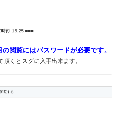
刻 15:25 ■■■
目の閲覧にはパスワードが必要です。
して頂くとスグに入手出来ます。