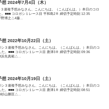
 2024年7月4日（木）
ロガシ３連複予想みなさん、こんにちは。（こんばんは。）本日のコロ
■■■ コロガシ１レース目 平和島2Ｒ 締切予定時刻 12:35
野博之△4藤...
 2022年10月22日（土）
 コロガシ３連複予想みなさん、こんにちは。（こんばんは。）本日のコ
。■■■ コロガシ１レース目 唐津3Ｒ 締切予定時刻 09:36
浜先真範△...
 2024年10月19日（土）
 コロガシ３連複予想みなさん、こんにちは。（こんばんは。）本日のコ
。■■■ コロガシ１レース目 唐津1Ｒ 締切予定時刻 08:51
杉山勝匡△...