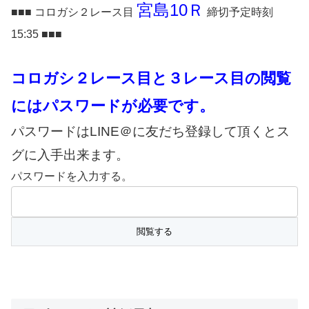
宮島10Ｒ
■■■ コロガシ２レース目
締切予定時刻
15:35 ■■■
コロガシ２レース目と３レース目の閲覧
にはパスワードが必要です。
パスワードはLINE＠に友だち登録して頂くとス
グに入手出来ます。
パスワードを入力する。