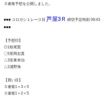
３連複予想を公開しました。
芦屋3Ｒ
■■■ コロガシ１レース目
締切予定時刻 09:43
■■■
【予想印】
◎1枝尾賢
〇5里岡右貴
△3安東幸治
△2浦野海
【買い目】
３連複1＝3＝5
３連複1＝2＝5