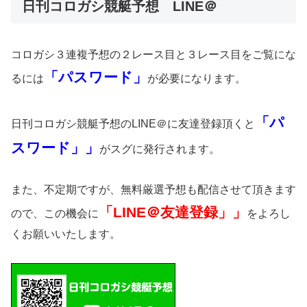
日刊コロガシ競艇予想 LINE＠
コロガシ３連複予想の２レース目と３レース目をご覧にな
「パスワード」
るには
が必要になります。
「パ
日刊コロガシ競艇予想のLINE＠に友達登録頂くと
スワード」」
がスグに発行されます。
また、不定期ですが、無料厳選予想も配信させて頂きます
「LINE＠友達登録」」
ので、この機会に
をよろし
くお願いいたします。