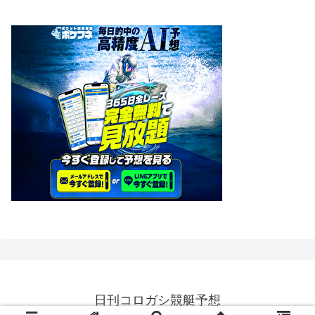
日刊コロガシ競艇予想