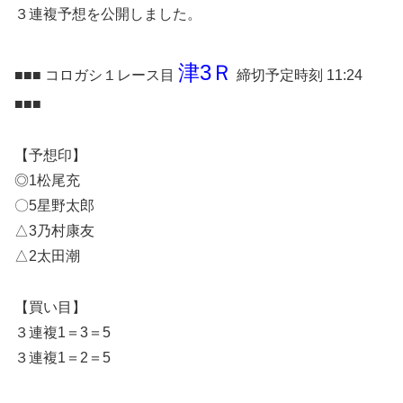
３連複予想を公開しました。
津3Ｒ
■■■ コロガシ１レース目
締切予定時刻 11:24
■■■
【予想印】
◎1松尾充
〇5星野太郎
△3乃村康友
△2太田潮
【買い目】
３連複1＝3＝5
３連複1＝2＝5