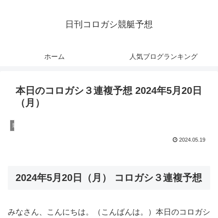
日刊コロガシ競艇予想
ホーム
人気ブログランキング
本日のコロガシ３連複予想 2024年5月20日
（月）
競艇予想
2024.05.19
2024年5月20日（月） コロガシ３連複予想
みなさん、こんにちは。（こんばんは。）本日のコロガシ