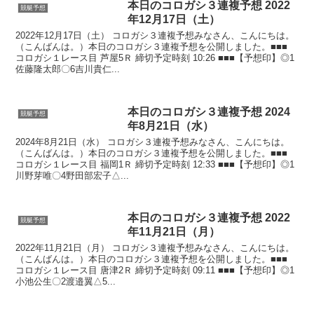
本日のコロガシ３連複予想 2022
競艇予想
年12月17日（土）
2022年12月17日（土） コロガシ３連複予想みなさん、こんにちは。
（こんばんは。）本日のコロガシ３連複予想を公開しました。■■■
コロガシ１レース目 芦屋5Ｒ 締切予定時刻 10:26 ■■■【予想印】◎1
佐藤隆太郎〇6吉川貴仁...
本日のコロガシ３連複予想 2024
競艇予想
年8月21日（水）
2024年8月21日（水） コロガシ３連複予想みなさん、こんにちは。
（こんばんは。）本日のコロガシ３連複予想を公開しました。■■■
コロガシ１レース目 福岡1Ｒ 締切予定時刻 12:33 ■■■【予想印】◎1
川野芽唯〇4野田部宏子△...
本日のコロガシ３連複予想 2022
競艇予想
年11月21日（月）
2022年11月21日（月） コロガシ３連複予想みなさん、こんにちは。
（こんばんは。）本日のコロガシ３連複予想を公開しました。■■■
コロガシ１レース目 唐津2Ｒ 締切予定時刻 09:11 ■■■【予想印】◎1
小池公生〇2渡邉翼△5...