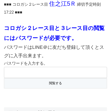
住之江5Ｒ
■■■ コロガシ２レース目
締切予定時刻
17:22 ■■■
コロガシ２レース目と３レース目の閲覧
にはパスワードが必要です。
パスワードはLINE＠に友だち登録して頂くとス
グに入手出来ます。
パスワードを入力する。