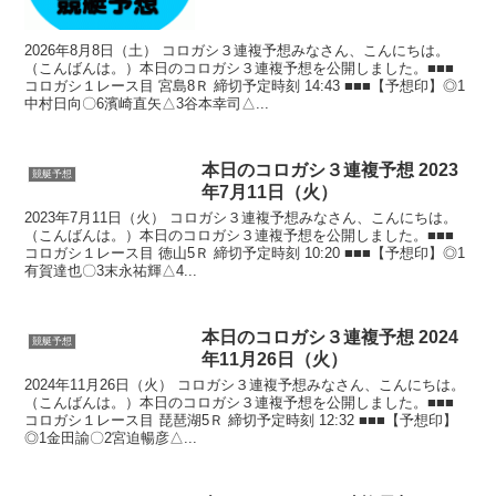
2026年8月8日（土） コロガシ３連複予想みなさん、こんにちは。
（こんばんは。）本日のコロガシ３連複予想を公開しました。■■■
コロガシ１レース目 宮島8Ｒ 締切予定時刻 14:43 ■■■【予想印】◎1
中村日向〇6濱崎直矢△3谷本幸司△...
本日のコロガシ３連複予想 2023
競艇予想
年7月11日（火）
2023年7月11日（火） コロガシ３連複予想みなさん、こんにちは。
（こんばんは。）本日のコロガシ３連複予想を公開しました。■■■
コロガシ１レース目 徳山5Ｒ 締切予定時刻 10:20 ■■■【予想印】◎1
有賀達也〇3末永祐輝△4...
本日のコロガシ３連複予想 2024
競艇予想
年11月26日（火）
2024年11月26日（火） コロガシ３連複予想みなさん、こんにちは。
（こんばんは。）本日のコロガシ３連複予想を公開しました。■■■
コロガシ１レース目 琵琶湖5Ｒ 締切予定時刻 12:32 ■■■【予想印】
◎1金田諭〇2宮迫暢彦△...