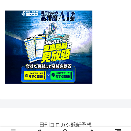
日刊コロガシ競艇予想