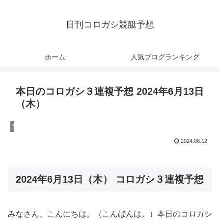
日刊コロガシ競艇予想
ホーム
人気ブログランキング
本日のコロガシ３連複予想 2024年6月13日
（木）
競艇予想
2024.06.12
2024年6月13日（木） コロガシ３連複予想
みなさん、こんにちは。（こんばんは。）本日のコロガシ