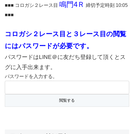
鳴門4Ｒ
■■■ コロガシ２レース目
締切予定時刻 10:05
■■■
コロガシ２レース目と３レース目の閲覧
にはパスワードが必要です。
パスワードはLINE＠に友だち登録して頂くとス
グに入手出来ます。
パスワードを入力する。