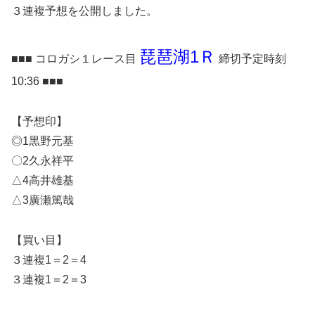
３連複予想を公開しました。
琵琶湖1Ｒ
■■■ コロガシ１レース目
締切予定時刻
10:36 ■■■
【予想印】
◎1黒野元基
〇2久永祥平
△4高井雄基
△3廣瀬篤哉
【買い目】
３連複1＝2＝4
３連複1＝2＝3