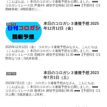
（こんばんは。）本日のコロガシ３連複予想を公開しました。■■■
コロガシ１レース目 芦屋4Ｒ 締切予定時刻 10:03 ■■■【予想印】◎1
岡崎恭裕〇4岡田憲行△...
本日のコロガシ３連複予想 2025
競艇予想
年12月12日（金）
2025年12月12日（金） コロガシ３連複予想みなさん、こんにちは。
（こんばんは。）本日のコロガシ３連複予想を公開しました。■■■
コロガシ１レース目 尼崎3Ｒ 締切予定時刻 11:30 ■■■【予想印】◎1
野田なづき〇3武井莉里...
本日のコロガシ３連複予想 2023
競艇予想
年7月1日（土）
2023年7月1日（土） コロガシ３連複予想みなさん、こんにちは。
（こんばんは。）本日のコロガシ３連複予想を公開しました。■■■
コロガシ１レース目 唐津1Ｒ 締切予定時刻 08:45 ■■■【予想印】◎1
川上剛〇5蒲原健太△2木村...