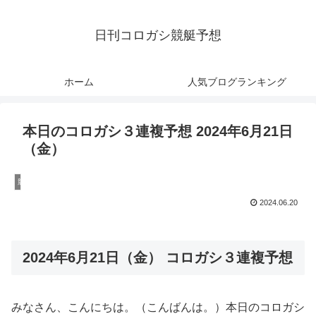
日刊コロガシ競艇予想
ホーム
人気ブログランキング
本日のコロガシ３連複予想 2024年6月21日
（金）
競艇予想
2024.06.20
2024年6月21日（金） コロガシ３連複予想
みなさん、こんにちは。（こんばんは。）本日のコロガシ