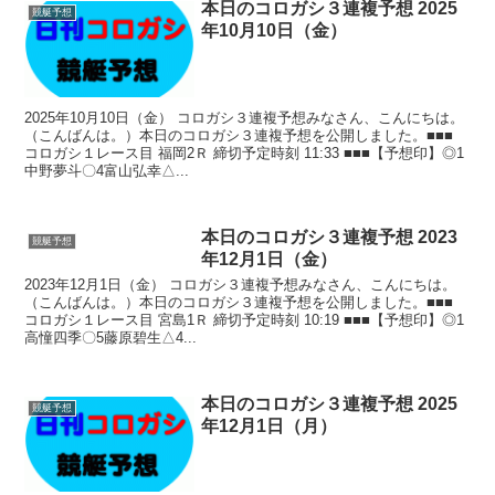
本日のコロガシ３連複予想 2025
競艇予想
年10月10日（金）
2025年10月10日（金） コロガシ３連複予想みなさん、こんにちは。
（こんばんは。）本日のコロガシ３連複予想を公開しました。■■■
コロガシ１レース目 福岡2Ｒ 締切予定時刻 11:33 ■■■【予想印】◎1
中野夢斗〇4富山弘幸△...
本日のコロガシ３連複予想 2023
競艇予想
年12月1日（金）
2023年12月1日（金） コロガシ３連複予想みなさん、こんにちは。
（こんばんは。）本日のコロガシ３連複予想を公開しました。■■■
コロガシ１レース目 宮島1Ｒ 締切予定時刻 10:19 ■■■【予想印】◎1
高憧四季〇5藤原碧生△4...
本日のコロガシ３連複予想 2025
競艇予想
年12月1日（月）