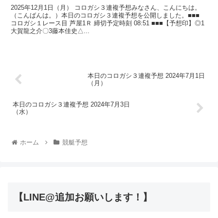
2025年12月1日（月） コロガシ３連複予想みなさん、こんにちは。
（こんばんは。）本日のコロガシ３連複予想を公開しました。■■■
コロガシ１レース目 芦屋1Ｒ 締切予定時刻 08:51 ■■■【予想印】◎1
大賀龍之介〇3藤本佳史△...
本日のコロガシ３連複予想 2024年7月1日
（月）
本日のコロガシ３連複予想 2024年7月3日
（水）
ホーム
競艇予想
【LINE@追加お願いします！】