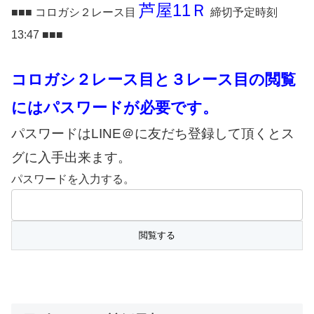
芦屋11Ｒ
■■■ コロガシ２レース目
締切予定時刻
13:47 ■■■
コロガシ２レース目と３レース目の閲覧
にはパスワードが必要です。
パスワードはLINE＠に友だち登録して頂くとス
グに入手出来ます。
パスワードを入力する。