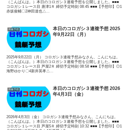
（こんばんは。）本日のコロガシ３連複予想を公開しました。■■■
コロガシ１レース目 唐津1Ｒ 締切予定時刻 08:45 ■■■【予想印】◎1
赤坂俊輔〇2神田達也△...
本日のコロガシ３連複予想 2025
競艇予想
年9月22日（月）
2025年9月22日（月） コロガシ３連複予想みなさん、こんにちは。
（こんばんは。）本日のコロガシ３連複予想を公開しました。■■■
コロガシ１レース目 芦屋2Ｒ 締切予定時刻 08:58 ■■■【予想印】◎1
海野ゆかり〇4新井英孝△...
本日のコロガシ３連複予想 2026
競艇予想
年4月3日（金）
2026年4月3日（金） コロガシ３連複予想みなさん、こんにちは。
（こんばんは。）本日のコロガシ３連複予想を公開しました。■■■
コロガシ１レース目 芦屋5Ｒ 締切予定時刻 10:32 ■■■【予想印】◎1