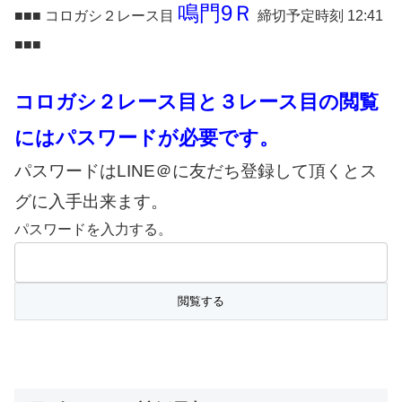
鳴門9Ｒ
■■■ コロガシ２レース目
締切予定時刻 12:41
■■■
コロガシ２レース目と３レース目の閲覧
にはパスワードが必要です。
パスワードはLINE＠に友だち登録して頂くとス
グに入手出来ます。
パスワードを入力する。