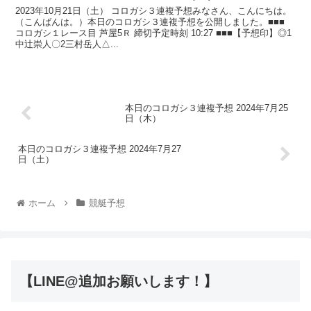
2023年10月21日（土） コロガシ３連複予想みなさん、こんにちは。
（こんばんは。）本日のコロガシ３連複予想を公開しました。■■■
コロガシ１レース目 芦屋5Ｒ 締切予定時刻 10:27 ■■■【予想印】◎1
中辻崇人〇2三村岳人△...
本日のコロガシ３連複予想 2024年7月25
日（木）
本日のコロガシ３連複予想 2024年7月27
日（土）
ホーム
競艇予想
【LINE@追加お願いします！】