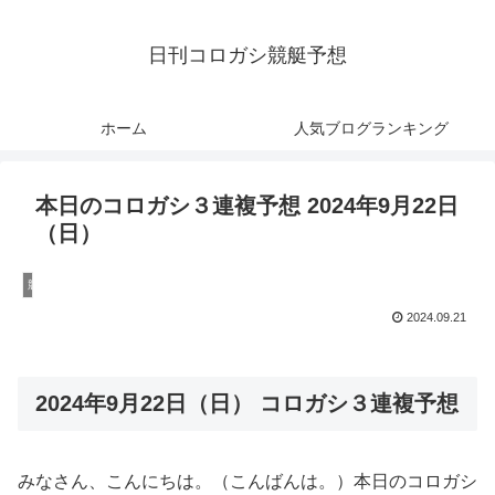
日刊コロガシ競艇予想
ホーム
人気ブログランキング
本日のコロガシ３連複予想 2024年9月22日
（日）
競艇予想
2024.09.21
2024年9月22日（日） コロガシ３連複予想
みなさん、こんにちは。（こんばんは。）本日のコロガシ