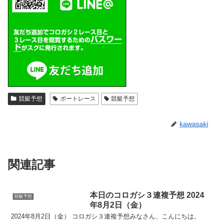
競艇予想
ボートレース
競艇予想
kawasaki
関連記事
本日のコロガシ３連複予想 2024
競艇予想
年8月2日（金）
2024年8月2日（金） コロガシ３連複予想みなさん、こんにちは。