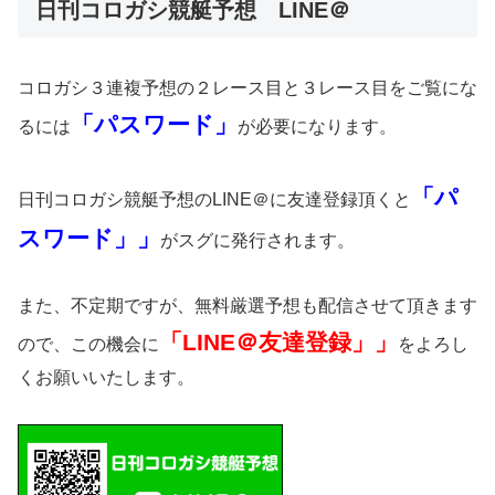
日刊コロガシ競艇予想 LINE＠
コロガシ３連複予想の２レース目と３レース目をご覧にな
「パスワード」
るには
が必要になります。
「パ
日刊コロガシ競艇予想のLINE＠に友達登録頂くと
スワード」」
がスグに発行されます。
また、不定期ですが、無料厳選予想も配信させて頂きます
「LINE＠友達登録」」
ので、この機会に
をよろし
くお願いいたします。