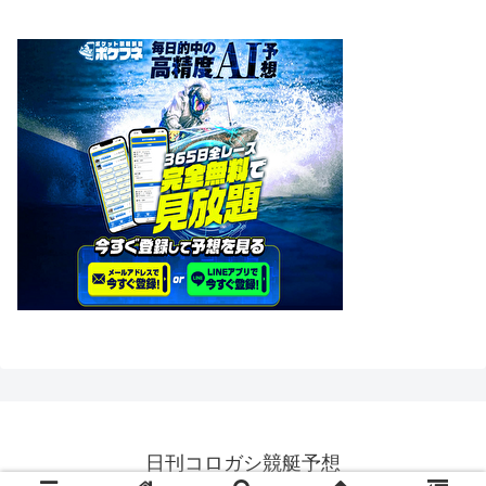
日刊コロガシ競艇予想