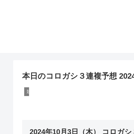
本日のコロガシ３連複予想 202
競艇予想
2024年10月3日（木） コロガ