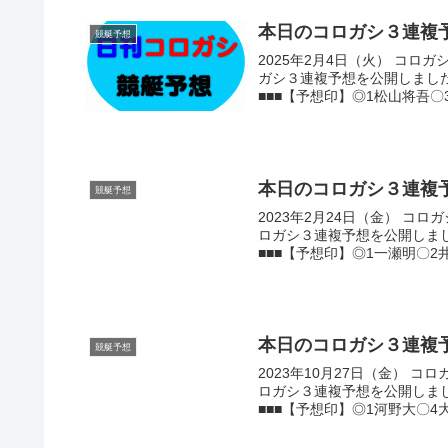
本日のコロガシ３連複予想
競艇予想
2025年2月4日（火） コ
ガシ３連複予想を公開しました。■
■■■【予想印】◎1松山将吾〇3
本日のコロガシ３連複予想
競艇予想
2023年2月24日（金） 
ロガシ３連複予想を公開しました
■■■【予想印】◎1一瀬明〇2井
本日のコロガシ３連複予想
競艇予想
2023年10月27日（金）
ロガシ３連複予想を公開しました
■■■【予想印】◎1河野大〇4大