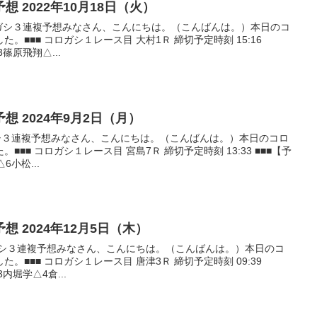
 2022年10月18日（火）
 コロガシ３連複予想みなさん、こんにちは。（こんばんは。）本日のコ
。■■■ コロガシ１レース目 大村1Ｒ 締切予定時刻 15:16
篠原飛翔△...
 2024年9月2日（月）
ロガシ３連複予想みなさん、こんにちは。（こんばんは。）本日のコロ
■■ コロガシ１レース目 宮島7Ｒ 締切予定時刻 13:33 ■■■【予
小松...
 2024年12月5日（木）
コロガシ３連複予想みなさん、こんにちは。（こんばんは。）本日のコ
。■■■ コロガシ１レース目 唐津3Ｒ 締切予定時刻 09:39
内堀学△4倉...