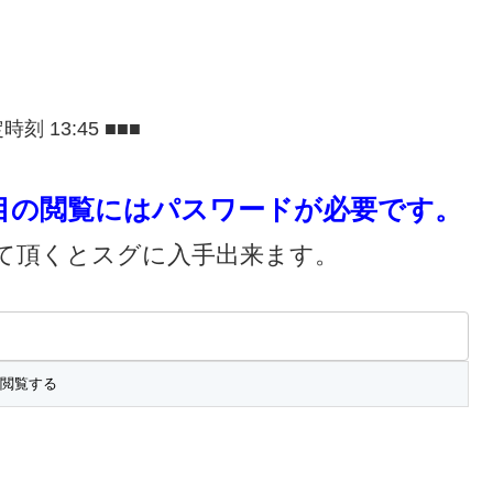
刻 13:45 ■■■
目の閲覧にはパスワードが必要です。
して頂くとスグに入手出来ます。