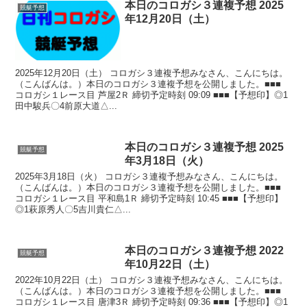
本日のコロガシ３連複予想 2025
競艇予想
年12月20日（土）
2025年12月20日（土） コロガシ３連複予想みなさん、こんにちは。
（こんばんは。）本日のコロガシ３連複予想を公開しました。■■■
コロガシ１レース目 芦屋2Ｒ 締切予定時刻 09:09 ■■■【予想印】◎1
田中駿兵〇4前原大道△...
本日のコロガシ３連複予想 2025
競艇予想
年3月18日（火）
2025年3月18日（火） コロガシ３連複予想みなさん、こんにちは。
（こんばんは。）本日のコロガシ３連複予想を公開しました。■■■
コロガシ１レース目 平和島1Ｒ 締切予定時刻 10:45 ■■■【予想印】
◎1萩原秀人〇5吉川貴仁△...
本日のコロガシ３連複予想 2022
競艇予想
年10月22日（土）
2022年10月22日（土） コロガシ３連複予想みなさん、こんにちは。
（こんばんは。）本日のコロガシ３連複予想を公開しました。■■■
コロガシ１レース目 唐津3Ｒ 締切予定時刻 09:36 ■■■【予想印】◎1