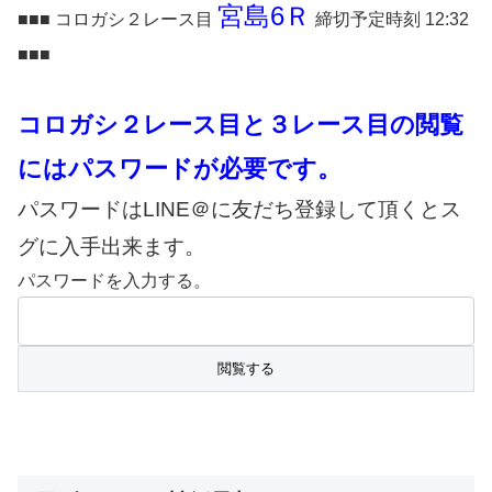
宮島6Ｒ
■■■ コロガシ２レース目
締切予定時刻 12:32
■■■
コロガシ２レース目と３レース目の閲覧
にはパスワードが必要です。
パスワードはLINE＠に友だち登録して頂くとス
グに入手出来ます。
パスワードを入力する。