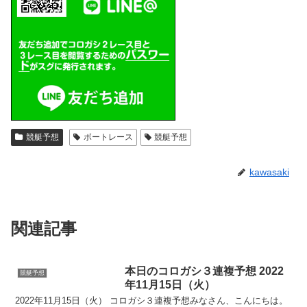
競艇予想
ボートレース
競艇予想
kawasaki
関連記事
本日のコロガシ３連複予想 2022
競艇予想
年11月15日（火）
2022年11月15日（火） コロガシ３連複予想みなさん、こんにちは。