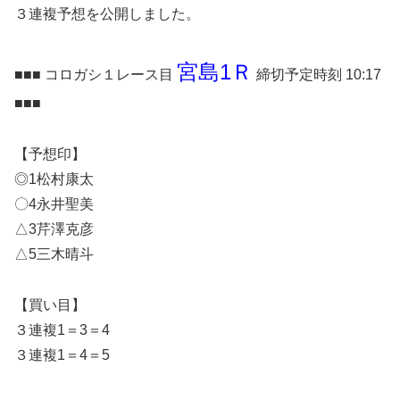
３連複予想を公開しました。
宮島1Ｒ
■■■ コロガシ１レース目
締切予定時刻 10:17
■■■
【予想印】
◎1松村康太
〇4永井聖美
△3芹澤克彦
△5三木晴斗
【買い目】
３連複1＝3＝4
３連複1＝4＝5