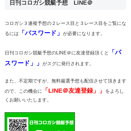
日刊コロガシ競艇予想 LINE＠
コロガシ３連複予想の２レース目と３レース目をご覧にな
「パスワード」
るには
が必要になります。
「パ
日刊コロガシ競艇予想のLINE＠に友達登録頂くと
スワード」」
がスグに発行されます。
また、不定期ですが、無料厳選予想も配信させて頂きます
「LINE＠友達登録」」
ので、この機会に
をよろし
くお願いいたします。