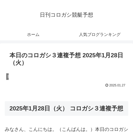
日刊コロガシ競艇予想
ホーム
人気ブログランキング
本日のコロガシ３連複予想 2025年1月28日
（火）
競艇予想
2025.01.27
2025年1月28日（火） コロガシ３連複予想
みなさん、こんにちは。（こんばんは。）本日のコロガシ