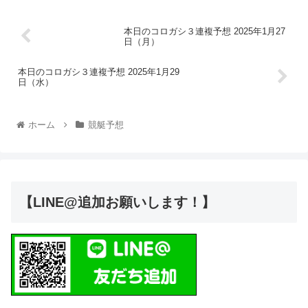
本日のコロガシ３連複予想 2025年1月27
日（月）
本日のコロガシ３連複予想 2025年1月29
日（水）
ホーム
競艇予想
【LINE@追加お願いします！】