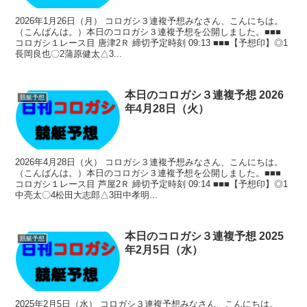
2026年1月26日（月） コロガシ３連複予想みなさん、こんにちは。
（こんばんは。）本日のコロガシ３連複予想を公開しました。■■■
コロガシ１レース目 唐津2Ｒ 締切予定時刻 09:13 ■■■【予想印】◎1
長岡良也〇2蒲原健太△3...
本日のコロガシ３連複予想 2026
競艇予想
年4月28日（火）
2026年4月28日（火） コロガシ３連複予想みなさん、こんにちは。
（こんばんは。）本日のコロガシ３連複予想を公開しました。■■■
コロガシ１レース目 芦屋2Ｒ 締切予定時刻 09:14 ■■■【予想印】◎1
中亮太〇4松田大志郎△3田中孝明...
本日のコロガシ３連複予想 2025
競艇予想
年2月5日（水）
2025年2月5日（水） コロガシ３連複予想みなさん、こんにちは。