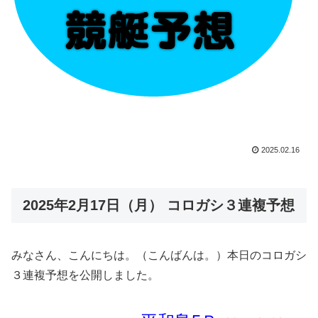
2025.02.16
2025年2月17日（月） コロガシ３連複予想
みなさん、こんにちは。（こんばんは。）本日のコロガシ
３連複予想を公開しました。