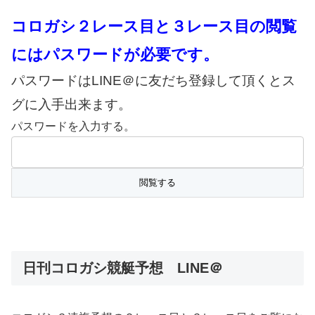
コロガシ２レース目と３レース目の閲覧
にはパスワードが必要です。
パスワードはLINE＠に友だち登録して頂くとス
グに入手出来ます。
パスワードを入力する。
日刊コロガシ競艇予想 LINE＠