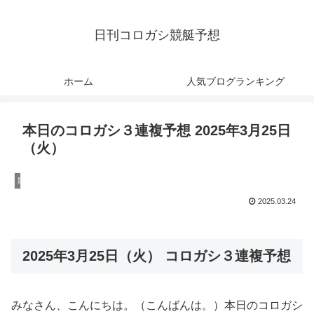
日刊コロガシ競艇予想
ホーム
人気ブログランキング
本日のコロガシ３連複予想 2025年3月25日
（火）
競艇予想
2025.03.24
2025年3月25日（火） コロガシ３連複予想
みなさん、こんにちは。（こんばんは。）本日のコロガシ