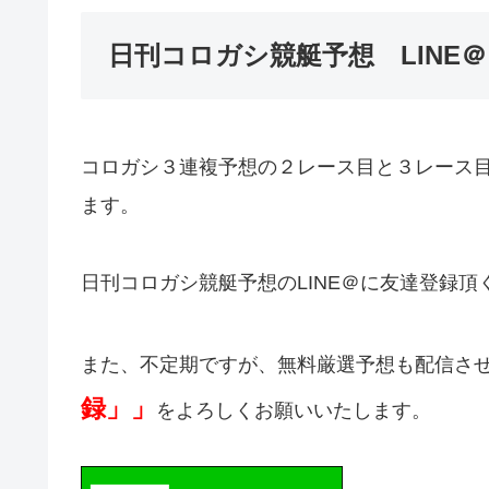
日刊コロガシ競艇予想 LINE＠
コロガシ３連複予想の２レース目と３レース
ます。
日刊コロガシ競艇予想のLINE＠に友達登録頂
また、不定期ですが、無料厳選予想も配信さ
録」」
をよろしくお願いいたします。