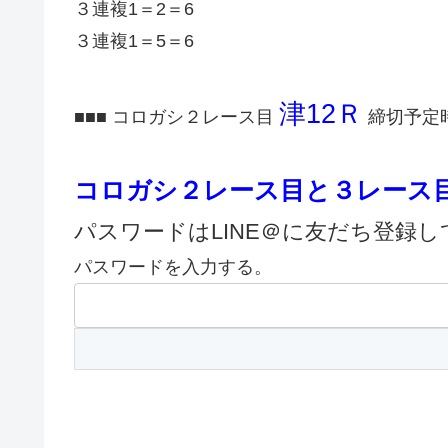
３連複1＝2＝6
３連複1＝5＝6
津12Ｒ
■■■ コロガシ２レース目
締切予定時刻
コロガシ２レース目と３レース
パスワードはLINE＠に友だち登録
パスワードを入力する。