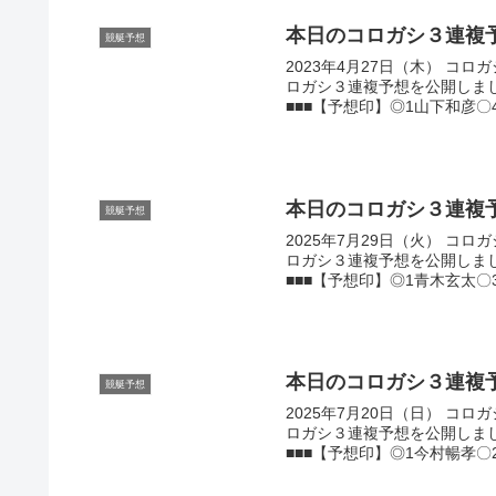
本日のコロガシ３連複予想
競艇予想
2023年4月27日（木） 
ロガシ３連複予想を公開しました
■■■【予想印】◎1山下和彦〇4
本日のコロガシ３連複予想
競艇予想
2025年7月29日（火） 
ロガシ３連複予想を公開しました
■■■【予想印】◎1青木玄太〇3
本日のコロガシ３連複予想
競艇予想
2025年7月20日（日） 
ロガシ３連複予想を公開しました
■■■【予想印】◎1今村暢孝〇2