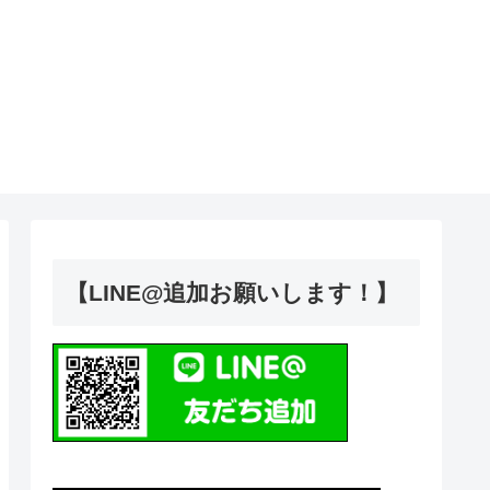
【LINE@追加お願いします！】