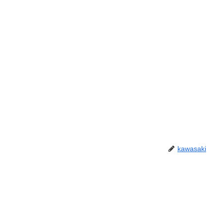
kawasaki