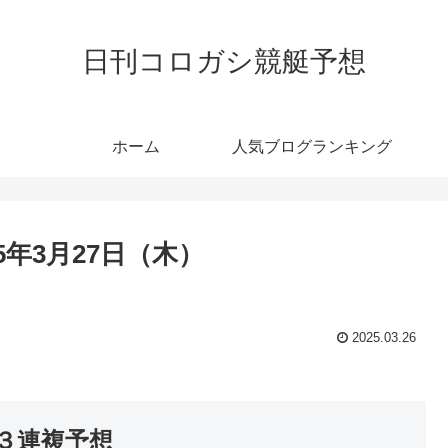
日刊コロガシ競艇予想
ホーム
人気ブログランキング
5年3月27日（木）
2025.03.26
シ３連複予想