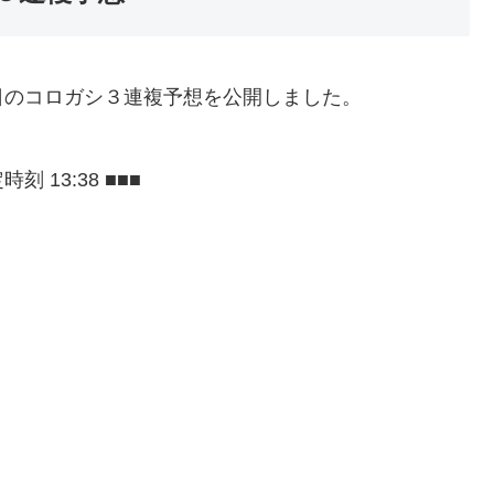
日のコロガシ３連複予想を公開しました。
刻 13:38 ■■■