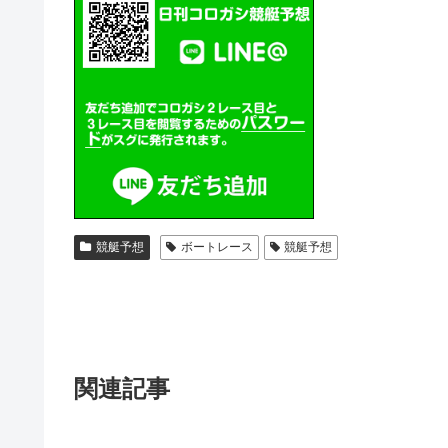
競艇予想
ボートレース
競艇予想
関連記事