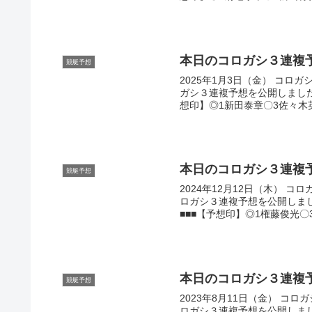
本日のコロガシ３連複予想
競艇予想
2025年1月3日（金） コ
ガシ３連複予想を公開しました。■
想印】◎1新田泰章〇3佐々木英樹
本日のコロガシ３連複予想
競艇予想
2024年12月12日（木）
ロガシ３連複予想を公開しました。
■■■【予想印】◎1権藤俊光〇3
本日のコロガシ３連複予想
競艇予想
2023年8月11日（金） 
ロガシ３連複予想を公開しました