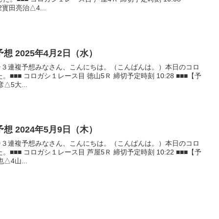
寳田亮治△4...
 2025年4月2日（水）
ロガシ３連複予想みなさん、こんにちは。（こんばんは。）本日のコロ
■■ コロガシ１レース目 徳山5Ｒ 締切予定時刻 10:28 ■■■【予
5大...
 2024年5月9日（木）
ロガシ３連複予想みなさん、こんにちは。（こんばんは。）本日のコロ
■■ コロガシ１レース目 芦屋5Ｒ 締切予定時刻 10:22 ■■■【予
4山...