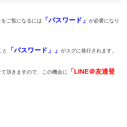
「パスワード」
目をご覧になるには
が必要になり
「パスワード」」
くと
がスグに発行されます。
「LINE＠友達登
せて頂きますので、この機会に