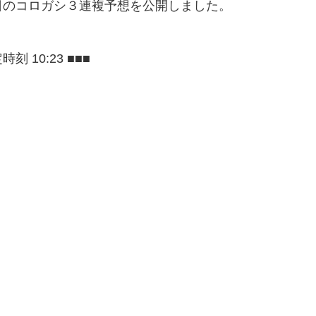
日のコロガシ３連複予想を公開しました。
刻 10:23 ■■■