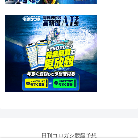
日刊コロガシ競艇予想