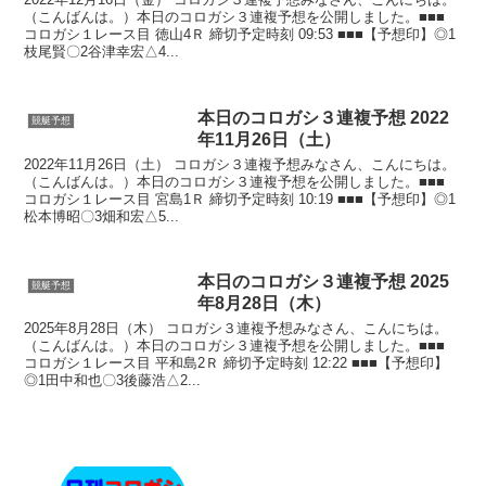
（こんばんは。）本日のコロガシ３連複予想を公開しました。■■■
コロガシ１レース目 徳山4Ｒ 締切予定時刻 09:53 ■■■【予想印】◎1
枝尾賢〇2谷津幸宏△4...
本日のコロガシ３連複予想 2022
競艇予想
年11月26日（土）
2022年11月26日（土） コロガシ３連複予想みなさん、こんにちは。
（こんばんは。）本日のコロガシ３連複予想を公開しました。■■■
コロガシ１レース目 宮島1Ｒ 締切予定時刻 10:19 ■■■【予想印】◎1
松本博昭〇3畑和宏△5...
本日のコロガシ３連複予想 2025
競艇予想
年8月28日（木）
2025年8月28日（木） コロガシ３連複予想みなさん、こんにちは。
（こんばんは。）本日のコロガシ３連複予想を公開しました。■■■
コロガシ１レース目 平和島2Ｒ 締切予定時刻 12:22 ■■■【予想印】
◎1田中和也〇3後藤浩△2...