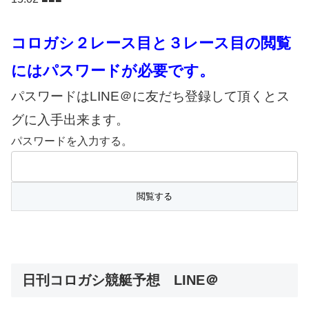
コロガシ２レース目と３レース目の閲覧
にはパスワードが必要です。
パスワードはLINE＠に友だち登録して頂くとス
グに入手出来ます。
パスワードを入力する。
日刊コロガシ競艇予想 LINE＠