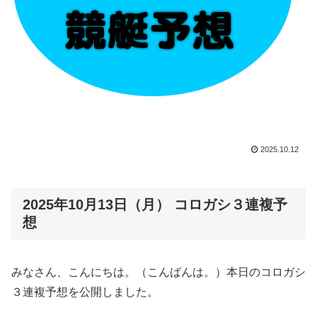
2025.10.12
2025年10月13日（月） コロガシ３連複予
想
みなさん、こんにちは。（こんばんは。）本日のコロガシ
３連複予想を公開しました。