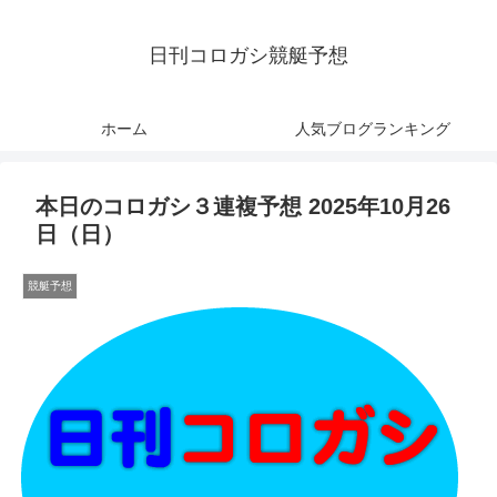
日刊コロガシ競艇予想
ホーム
人気ブログランキング
本日のコロガシ３連複予想 2025年10月26
日（日）
競艇予想