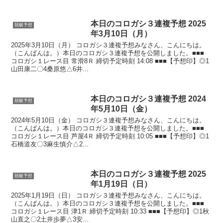
本日のコロガシ３連複予想 2025
競艇予想
年3月10日（月）
2025年3月10日（月） コロガシ３連複予想みなさん、こんにちは。
（こんばんは。）本日のコロガシ３連複予想を公開しました。■■■
コロガシ１レース目 常滑8Ｒ 締切予定時刻 14:08 ■■■【予想印】◎1
山田康二〇4桑原悠△6井...
本日のコロガシ３連複予想 2024
競艇予想
年5月10日（金）
2024年5月10日（金） コロガシ３連複予想みなさん、こんにちは。
（こんばんは。）本日のコロガシ３連複予想を公開しました。■■■
コロガシ１レース目 芦屋4Ｒ 締切予定時刻 10:05 ■■■【予想印】◎1
石橋道友〇3麻生慎介△2...
本日のコロガシ３連複予想 2025
競艇予想
年1月19日（日）
2025年1月19日（日） コロガシ３連複予想みなさん、こんにちは。
（こんばんは。）本日のコロガシ３連複予想を公開しました。■■■
コロガシ１レース目 津1Ｒ 締切予定時刻 10:33 ■■■【予想印】◎1秋
山直之〇2土井歩夢△3安...