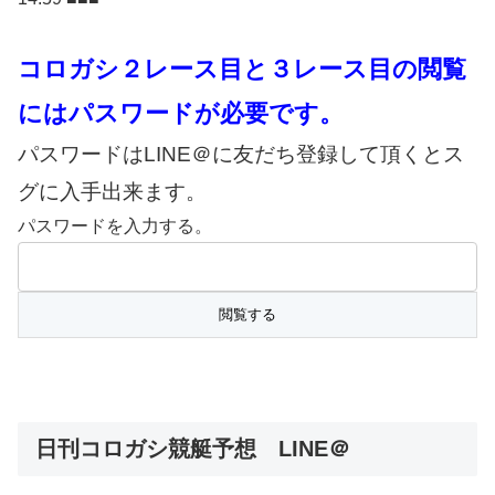
コロガシ２レース目と３レース目の閲覧
にはパスワードが必要です。
パスワードはLINE＠に友だち登録して頂くとス
グに入手出来ます。
パスワードを入力する。
日刊コロガシ競艇予想 LINE＠