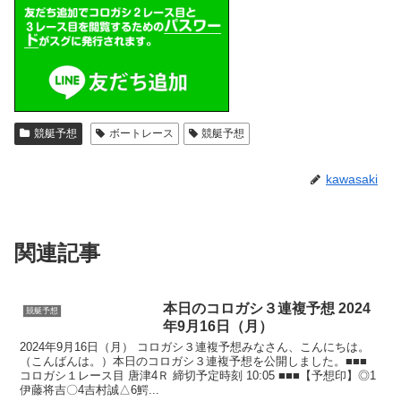
競艇予想
ボートレース
競艇予想
kawasaki
関連記事
本日のコロガシ３連複予想 2024
競艇予想
年9月16日（月）
2024年9月16日（月） コロガシ３連複予想みなさん、こんにちは。
（こんばんは。）本日のコロガシ３連複予想を公開しました。■■■
コロガシ１レース目 唐津4Ｒ 締切予定時刻 10:05 ■■■【予想印】◎1
伊藤将吉〇4吉村誠△6鰐...