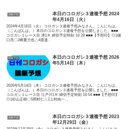
本日のコロガシ３連複予想 2024
競艇予想
年4月16日（火）
2024年4月16日（火） コロガシ３連複予想みなさん、こんにちは。
（こんばんは。）本日のコロガシ３連複予想を公開しました。■■■
コロガシ１レース目 津1Ｒ 締切予定時刻 10:29 ■■■【予想印】◎1樋
口亮〇2峰重力也△4渡邉...
本日のコロガシ３連複予想 2026
競艇予想
年5月14日（木）
2026年5月14日（木） コロガシ３連複予想みなさん、こんにちは。
（こんばんは。）本日のコロガシ３連複予想を公開しました。■■■
コロガシ１レース目 江戸川1Ｒ 締切予定時刻 10:54 ■■■【予想印】
◎1杉山正樹〇5岡村仁△2上村純一...
本日のコロガシ３連複予想 2023
競艇予想
年12月29日（金）
2023年12月29日（金） コロガシ３連複予想みなさん、こんにちは。