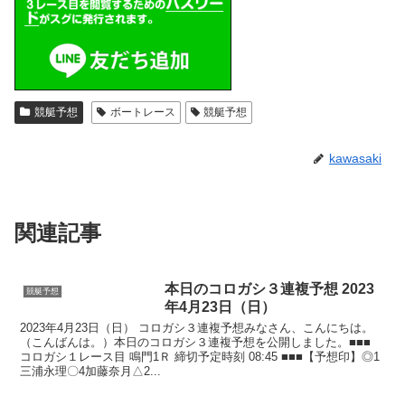
競艇予想
ボートレース
競艇予想
kawasaki
関連記事
本日のコロガシ３連複予想 2023
競艇予想
年4月23日（日）
2023年4月23日（日） コロガシ３連複予想みなさん、こんにちは。
（こんばんは。）本日のコロガシ３連複予想を公開しました。■■■
コロガシ１レース目 鳴門1Ｒ 締切予定時刻 08:45 ■■■【予想印】◎1
三浦永理〇4加藤奈月△2...