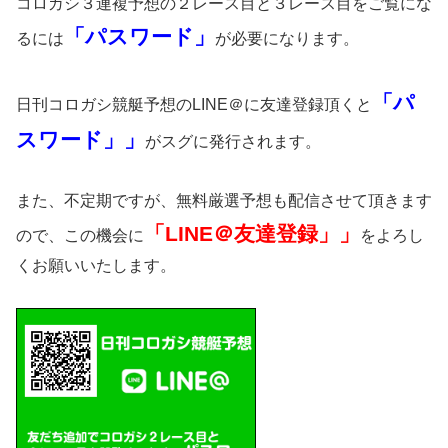
コロガシ３連複予想の２レース目と３レース目をご覧にな
「パスワード」
るには
が必要になります。
「パ
日刊コロガシ競艇予想のLINE＠に友達登録頂くと
スワード」」
がスグに発行されます。
また、不定期ですが、無料厳選予想も配信させて頂きます
「LINE＠友達登録」」
ので、この機会に
をよろし
くお願いいたします。