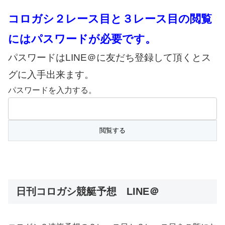
コロガシ２レース目と３レース目の閲覧
にはパスワードが必要です。
パスワードはLINE＠に友だち登録して頂くとス
グに入手出来ます。
パスワードを入力する。
日刊コロガシ競艇予想 LINE＠