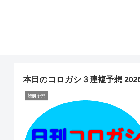
本日のコロガシ３連複予想 202
競艇予想