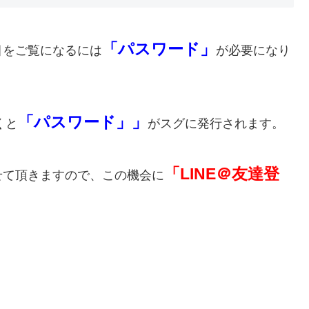
「パスワード」
目をご覧になるには
が必要になり
「パスワード」」
くと
がスグに発行されます。
「LINE＠友達登
せて頂きますので、この機会に