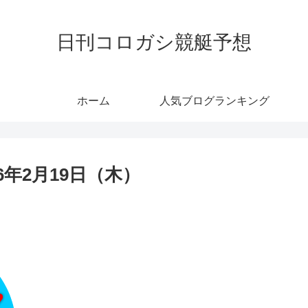
日刊コロガシ競艇予想
ホーム
人気ブログランキング
6年2月19日（木）