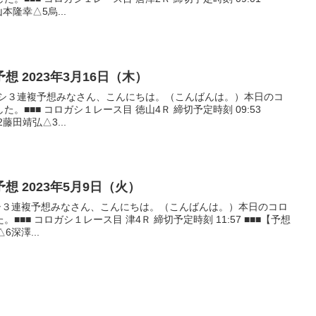
本隆幸△5烏...
 2023年3月16日（木）
コロガシ３連複予想みなさん、こんにちは。（こんばんは。）本日のコ
。■■■ コロガシ１レース目 徳山4Ｒ 締切予定時刻 09:53
藤田靖弘△3...
 2023年5月9日（火）
ロガシ３連複予想みなさん、こんにちは。（こんばんは。）本日のコロ
■■ コロガシ１レース目 津4Ｒ 締切予定時刻 11:57 ■■■【予想
深澤...