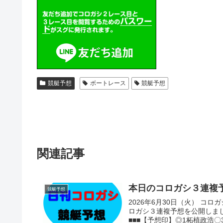
競艇予想
ボートレース
競艇予想
関連記事
本日のコロガシ３連複予想
競艇予想
2026年6月30日（火） 
ロガシ３連複予想を公開しました
■■■【予想印】◎1柘植政浩〇3