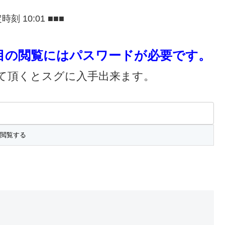
刻 10:01 ■■■
目の閲覧にはパスワードが必要です。
して頂くとスグに入手出来ます。