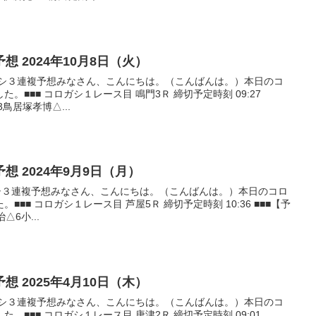
 2024年10月8日（火）
コロガシ３連複予想みなさん、こんにちは。（こんばんは。）本日のコ
。■■■ コロガシ１レース目 鳴門3Ｒ 締切予定時刻 09:27
鳥居塚孝博△...
 2024年9月9日（月）
ロガシ３連複予想みなさん、こんにちは。（こんばんは。）本日のコロ
■■ コロガシ１レース目 芦屋5Ｒ 締切予定時刻 10:36 ■■■【予
6小...
 2025年4月10日（木）
コロガシ３連複予想みなさん、こんにちは。（こんばんは。）本日のコ
。■■■ コロガシ１レース目 唐津2Ｒ 締切予定時刻 09:01