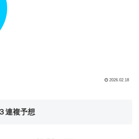
2026.02.18
シ３連複予想