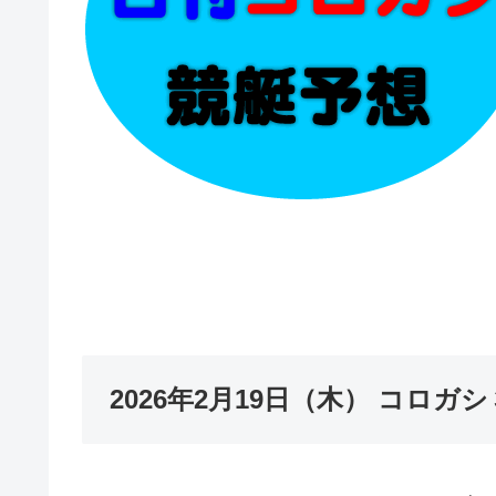
2026年2月19日（木） コロガ