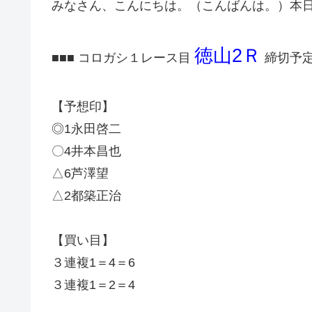
みなさん、こんにちは。（こんばんは。）本
徳山2Ｒ
■■■ コロガシ１レース目
締切予定時
【予想印】
◎1永田啓二
〇4井本昌也
△6芦澤望
△2都築正治
【買い目】
３連複1＝4＝6
３連複1＝2＝4