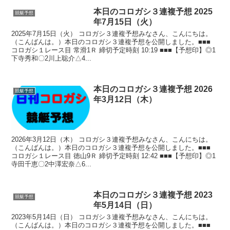
本日のコロガシ３連複予想 2025
競艇予想
年7月15日（火）
2025年7月15日（火） コロガシ３連複予想みなさん、こんにちは。
（こんばんは。）本日のコロガシ３連複予想を公開しました。■■■
コロガシ１レース目 常滑1Ｒ 締切予定時刻 10:19 ■■■【予想印】◎1
下寺秀和〇2川上聡介△4...
本日のコロガシ３連複予想 2026
競艇予想
年3月12日（木）
2026年3月12日（木） コロガシ３連複予想みなさん、こんにちは。
（こんばんは。）本日のコロガシ３連複予想を公開しました。■■■
コロガシ１レース目 徳山9Ｒ 締切予定時刻 12:42 ■■■【予想印】◎1
寺田千恵〇2中澤宏奈△6...
本日のコロガシ３連複予想 2023
競艇予想
年5月14日（日）
2023年5月14日（日） コロガシ３連複予想みなさん、こんにちは。
（こんばんは。）本日のコロガシ３連複予想を公開しました。■■■