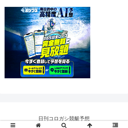
日刊コロガシ競艇予想
© 2017 日刊コロガシ競艇予想.