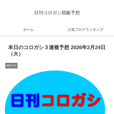
日刊コロガシ競艇予想
ホーム
人気ブログランキング
本日のコロガシ３連複予想 2026年2月24日
（火）
競艇予想