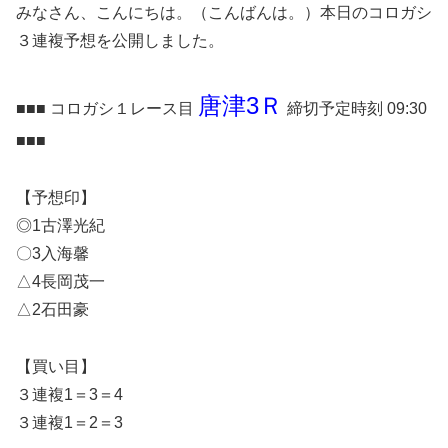
みなさん、こんにちは。（こんばんは。）本日のコロガシ
３連複予想を公開しました。
唐津3Ｒ
■■■ コロガシ１レース目
締切予定時刻 09:30
■■■
【予想印】
◎1古澤光紀
〇3入海馨
△4長岡茂一
△2石田豪
【買い目】
３連複1＝3＝4
３連複1＝2＝3