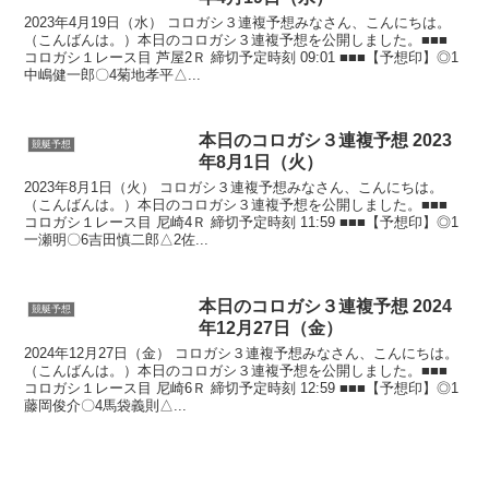
2023年4月19日（水） コロガシ３連複予想みなさん、こんにちは。
（こんばんは。）本日のコロガシ３連複予想を公開しました。■■■
コロガシ１レース目 芦屋2Ｒ 締切予定時刻 09:01 ■■■【予想印】◎1
中嶋健一郎〇4菊地孝平△...
本日のコロガシ３連複予想 2023
競艇予想
年8月1日（火）
2023年8月1日（火） コロガシ３連複予想みなさん、こんにちは。
（こんばんは。）本日のコロガシ３連複予想を公開しました。■■■
コロガシ１レース目 尼崎4Ｒ 締切予定時刻 11:59 ■■■【予想印】◎1
一瀬明〇6吉田慎二郎△2佐...
本日のコロガシ３連複予想 2024
競艇予想
年12月27日（金）
2024年12月27日（金） コロガシ３連複予想みなさん、こんにちは。
（こんばんは。）本日のコロガシ３連複予想を公開しました。■■■
コロガシ１レース目 尼崎6Ｒ 締切予定時刻 12:59 ■■■【予想印】◎1
藤岡俊介〇4馬袋義則△...