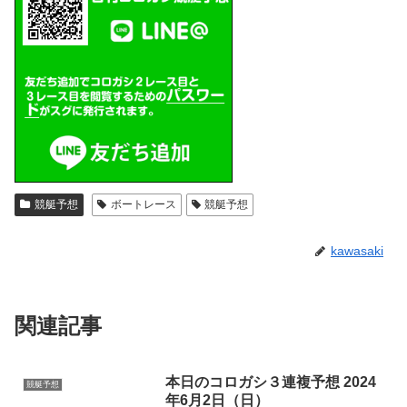
競艇予想
ボートレース
競艇予想
kawasaki
関連記事
本日のコロガシ３連複予想 2024
競艇予想
年6月2日（日）