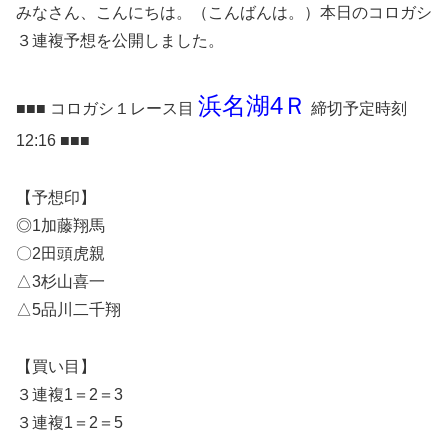
みなさん、こんにちは。（こんばんは。）本日のコロガシ
３連複予想を公開しました。
浜名湖4Ｒ
■■■ コロガシ１レース目
締切予定時刻
12:16 ■■■
【予想印】
◎1加藤翔馬
〇2田頭虎親
△3杉山喜一
△5品川二千翔
【買い目】
３連複1＝2＝3
３連複1＝2＝5