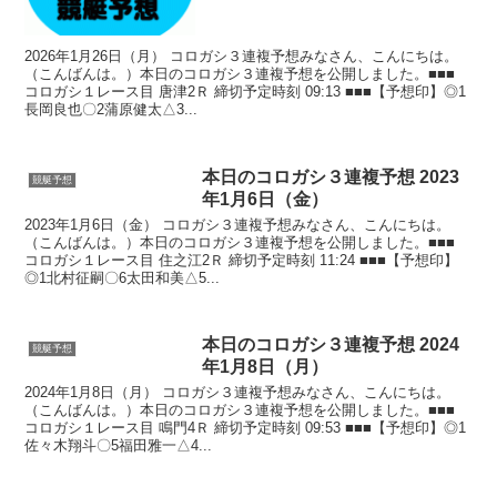
2026年1月26日（月） コロガシ３連複予想みなさん、こんにちは。
（こんばんは。）本日のコロガシ３連複予想を公開しました。■■■
コロガシ１レース目 唐津2Ｒ 締切予定時刻 09:13 ■■■【予想印】◎1
長岡良也〇2蒲原健太△3...
本日のコロガシ３連複予想 2023
競艇予想
年1月6日（金）
2023年1月6日（金） コロガシ３連複予想みなさん、こんにちは。
（こんばんは。）本日のコロガシ３連複予想を公開しました。■■■
コロガシ１レース目 住之江2Ｒ 締切予定時刻 11:24 ■■■【予想印】
◎1北村征嗣〇6太田和美△5...
本日のコロガシ３連複予想 2024
競艇予想
年1月8日（月）
2024年1月8日（月） コロガシ３連複予想みなさん、こんにちは。
（こんばんは。）本日のコロガシ３連複予想を公開しました。■■■
コロガシ１レース目 鳴門4Ｒ 締切予定時刻 09:53 ■■■【予想印】◎1
佐々木翔斗〇5福田雅一△4...