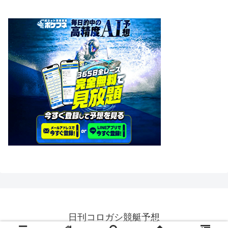
日刊コロガシ競艇予想