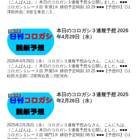
（こんばんは。）本日のコロガシ３連複予想を公開しました。■■■
コロガシ１レース目 常滑1Ｒ 締切予定時刻 10:29 ■■■【予想印】◎1
澤田尚也〇6登玉隼百△3...
本日のコロガシ３連複予想 2026
競艇予想
年4月29日（水）
2026年4月29日（水） コロガシ３連複予想みなさん、こんにちは。
（こんばんは。）本日のコロガシ３連複予想を公開しました。■■■
コロガシ１レース目 芦屋5Ｒ 締切予定時刻 10:25 ■■■【予想印】◎1
松田大志郎〇2里岡右貴△3安河内...
本日のコロガシ３連複予想 2025
競艇予想
年2月26日（水）
2025年2月26日（水） コロガシ３連複予想みなさん、こんにちは。
（こんばんは。）本日のコロガシ３連複予想を公開しました。■■■
コロガシ１レース目 鳴門1Ｒ 締切予定時刻 08:51 ■■■【予想印】◎1