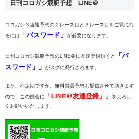
日刊コロガシ競艇予想 LINE＠
コロガシ３連複予想の２レース目と３レース目をご覧にな
「パスワード」
るには
が必要になります。
「パ
日刊コロガシ競艇予想のLINE＠に友達登録頂くと
スワード」」
がスグに発行されます。
また、不定期ですが、無料厳選予想も配信させて頂きます
「LINE＠友達登録」」
ので、この機会に
をよろし
くお願いいたします。