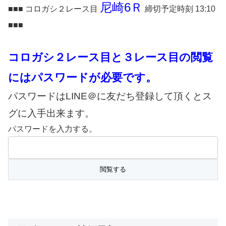
尼崎6Ｒ
■■■ コロガシ２レース目
締切予定時刻 13:10
■■■
コロガシ２レース目と３レース目の閲覧
にはパスワードが必要です。
パスワードはLINE＠に友だち登録して頂くとス
グに入手出来ます。
パスワードを入力する。