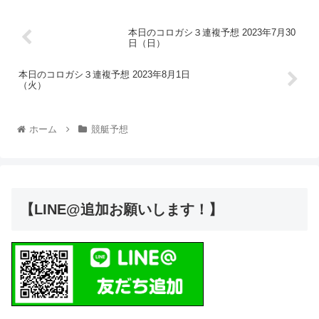
本日のコロガシ３連複予想 2023年7月30
日（日）
本日のコロガシ３連複予想 2023年8月1日
（火）
ホーム
競艇予想
【LINE@追加お願いします！】