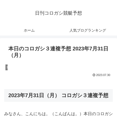
日刊コロガシ競艇予想
ホーム
人気ブログランキング
本日のコロガシ３連複予想 2023年7月31日
（月）
競艇予想
2023.07.30
2023年7月31日（月） コロガシ３連複予想
みなさん、こんにちは。（こんばんは。）本日のコロガシ