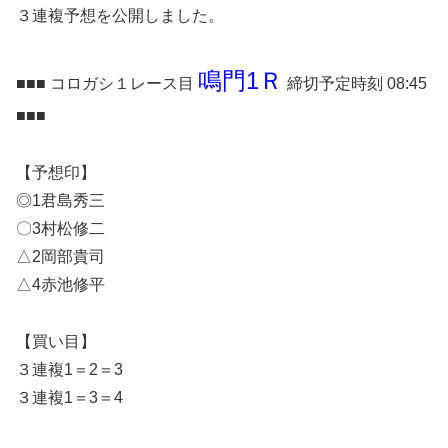
３連複予想を公開しました。
鳴門1Ｒ
■■■ コロガシ１レース目
締切予定時刻 08:45
■■■
【予想印】
◎1君島秀三
〇3村松修二
△2岡部貴司
△4赤池修平
【買い目】
３連複1＝2＝3
３連複1＝3＝4