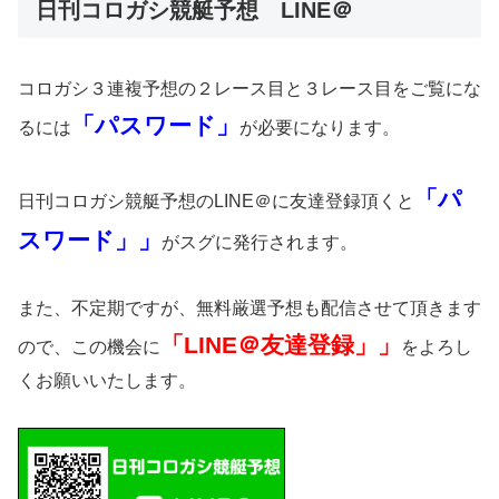
日刊コロガシ競艇予想 LINE＠
コロガシ３連複予想の２レース目と３レース目をご覧にな
「パスワード」
るには
が必要になります。
「パ
日刊コロガシ競艇予想のLINE＠に友達登録頂くと
スワード」」
がスグに発行されます。
また、不定期ですが、無料厳選予想も配信させて頂きます
「LINE＠友達登録」」
ので、この機会に
をよろし
くお願いいたします。