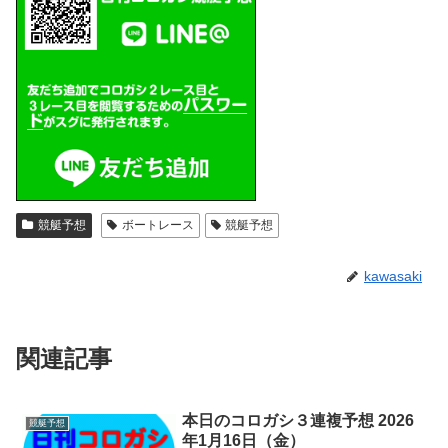
競艇予想
ボートレース
競艇予想
kawasaki
関連記事
本日のコロガシ３連複予想 2026
競艇予想
年1月16日（金）