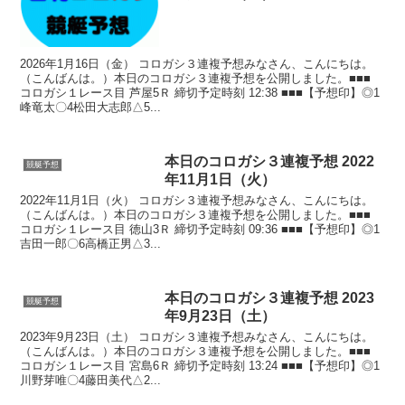
2026年1月16日（金） コロガシ３連複予想みなさん、こんにちは。
（こんばんは。）本日のコロガシ３連複予想を公開しました。■■■
コロガシ１レース目 芦屋5Ｒ 締切予定時刻 12:38 ■■■【予想印】◎1
峰竜太〇4松田大志郎△5...
本日のコロガシ３連複予想 2022
競艇予想
年11月1日（火）
2022年11月1日（火） コロガシ３連複予想みなさん、こんにちは。
（こんばんは。）本日のコロガシ３連複予想を公開しました。■■■
コロガシ１レース目 徳山3Ｒ 締切予定時刻 09:36 ■■■【予想印】◎1
吉田一郎〇6高橋正男△3...
本日のコロガシ３連複予想 2023
競艇予想
年9月23日（土）
2023年9月23日（土） コロガシ３連複予想みなさん、こんにちは。
（こんばんは。）本日のコロガシ３連複予想を公開しました。■■■
コロガシ１レース目 宮島6Ｒ 締切予定時刻 13:24 ■■■【予想印】◎1
川野芽唯〇4藤田美代△2...