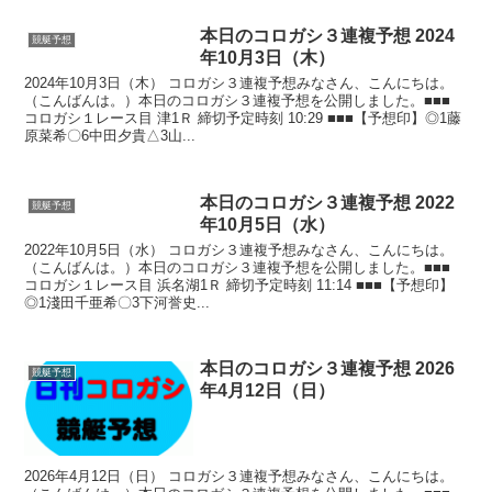
本日のコロガシ３連複予想 2024
競艇予想
年10月3日（木）
2024年10月3日（木） コロガシ３連複予想みなさん、こんにちは。
（こんばんは。）本日のコロガシ３連複予想を公開しました。■■■
コロガシ１レース目 津1Ｒ 締切予定時刻 10:29 ■■■【予想印】◎1藤
原菜希〇6中田夕貴△3山...
本日のコロガシ３連複予想 2022
競艇予想
年10月5日（水）
2022年10月5日（水） コロガシ３連複予想みなさん、こんにちは。
（こんばんは。）本日のコロガシ３連複予想を公開しました。■■■
コロガシ１レース目 浜名湖1Ｒ 締切予定時刻 11:14 ■■■【予想印】
◎1淺田千亜希〇3下河誉史...
本日のコロガシ３連複予想 2026
競艇予想
年4月12日（日）
2026年4月12日（日） コロガシ３連複予想みなさん、こんにちは。