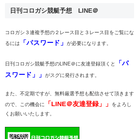
日刊コロガシ競艇予想 LINE＠
コロガシ３連複予想の２レース目と３レース目をご覧にな
「パスワード」
るには
が必要になります。
「パ
日刊コロガシ競艇予想のLINE＠に友達登録頂くと
スワード」」
がスグに発行されます。
また、不定期ですが、無料厳選予想も配信させて頂きます
「LINE＠友達登録」」
ので、この機会に
をよろし
くお願いいたします。