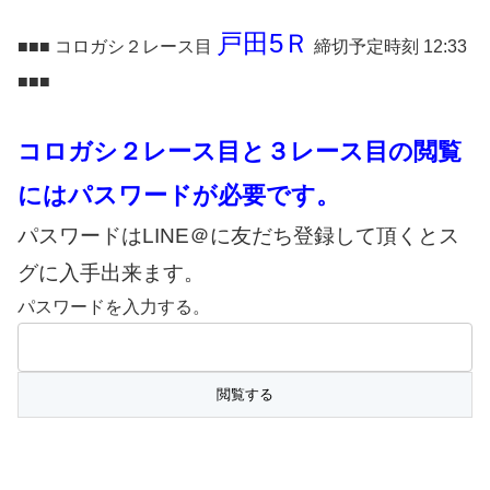
戸田5Ｒ
■■■ コロガシ２レース目
締切予定時刻 12:33
■■■
コロガシ２レース目と３レース目の閲覧
にはパスワードが必要です。
パスワードはLINE＠に友だち登録して頂くとス
グに入手出来ます。
パスワードを入力する。