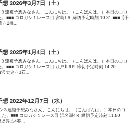
 2026年3月7日（土）
ロガシ３連複予想みなさん、こんにちは。（こんばんは。）本日のコロ
■■ コロガシ１レース目 宮島1Ｒ 締切予定時刻 10:31 ■■■【予
2橋...
 2025年1月4日（土）
ロガシ３連複予想みなさん、こんにちは。（こんばんは。）本日のコロ
■■■ コロガシ１レース目 江戸川9Ｒ 締切予定時刻 14:20
沢丈史△3石...
 2022年12月7日（水）
コロガシ３連複予想みなさん、こんにちは。（こんばんは。）本日のコ
。■■■ コロガシ１レース目 浜名湖4Ｒ 締切予定時刻 11:50
堤昇△4春...