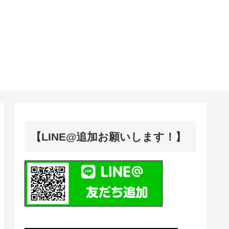
【LINE@追加お願いします！】