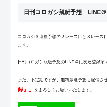
日刊コロガシ競艇予想 LINE＠
コロガシ３連複予想の２レース目と３レース
ます。
日刊コロガシ競艇予想のLINE＠に友達登録頂
また、不定期ですが、無料厳選予想も配信さ
録」」
をよろしくお願いいたします。