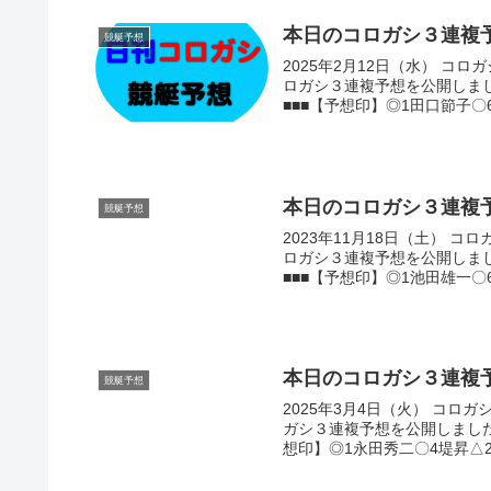
本日のコロガシ３連複予想
競艇予想
2025年2月12日（水） 
ロガシ３連複予想を公開しました
■■■【予想印】◎1田口節子〇6
本日のコロガシ３連複予想
競艇予想
2023年11月18日（土）
ロガシ３連複予想を公開しました
■■■【予想印】◎1池田雄一〇6
本日のコロガシ３連複予想
競艇予想
2025年3月4日（火） コ
ガシ３連複予想を公開しました。■
想印】◎1永田秀二〇4堤昇△2海