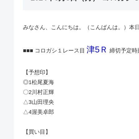
みなさん、こんにちは。（こんばんは。）本
津5Ｒ
■■■ コロガシ１レース目
締切予定時刻 
【予想印】
◎1松尾夏海
〇2川村正輝
△3山田理央
△4渥美卓郎
【買い目】