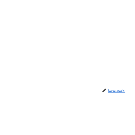
kawasaki