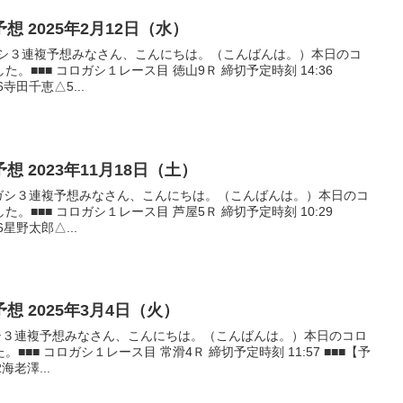
 2025年2月12日（水）
コロガシ３連複予想みなさん、こんにちは。（こんばんは。）本日のコ
。■■■ コロガシ１レース目 徳山9Ｒ 締切予定時刻 14:36
寺田千恵△5...
 2023年11月18日（土）
 コロガシ３連複予想みなさん、こんにちは。（こんばんは。）本日のコ
。■■■ コロガシ１レース目 芦屋5Ｒ 締切予定時刻 10:29
星野太郎△...
 2025年3月4日（火）
ロガシ３連複予想みなさん、こんにちは。（こんばんは。）本日のコロ
■■ コロガシ１レース目 常滑4Ｒ 締切予定時刻 11:57 ■■■【予
老澤...