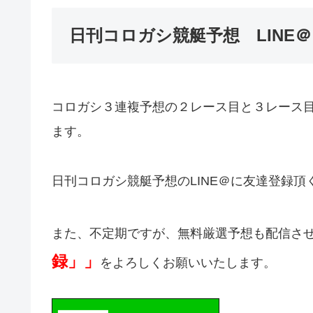
日刊コロガシ競艇予想 LINE＠
コロガシ３連複予想の２レース目と３レース
ます。
日刊コロガシ競艇予想のLINE＠に友達登録頂
また、不定期ですが、無料厳選予想も配信さ
録」」
をよろしくお願いいたします。