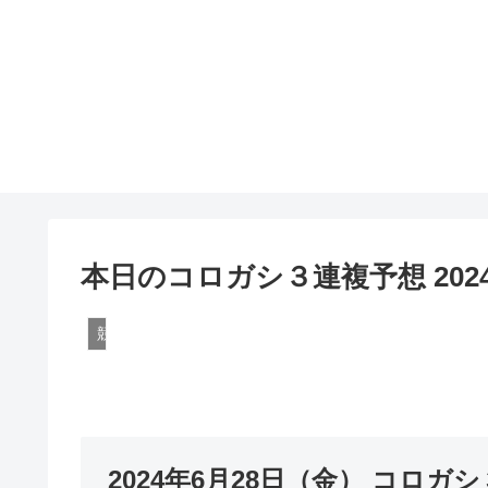
本日のコロガシ３連複予想 202
競艇予想
2024年6月28日（金） コロガ