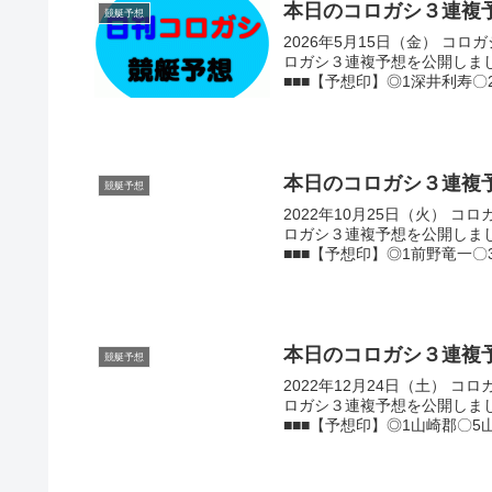
本日のコロガシ３連複予想
競艇予想
2026年5月15日（金） 
ロガシ３連複予想を公開しました
■■■【予想印】◎1深井利寿〇2
本日のコロガシ３連複予想
競艇予想
2022年10月25日（火）
ロガシ３連複予想を公開しました
■■■【予想印】◎1前野竜一〇3
本日のコロガシ３連複予想
競艇予想
2022年12月24日（土）
ロガシ３連複予想を公開しました
■■■【予想印】◎1山崎郡〇5山