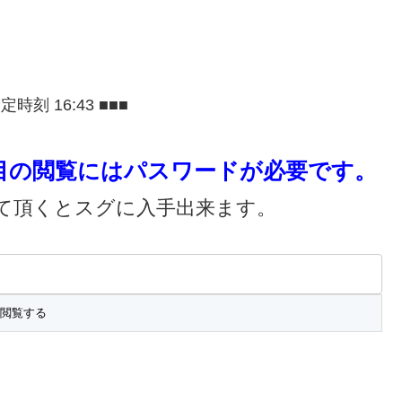
時刻 16:43 ■■■
目の閲覧にはパスワードが必要です。
して頂くとスグに入手出来ます。