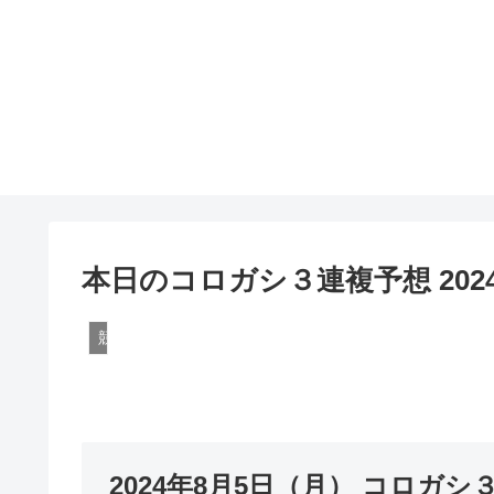
本日のコロガシ３連複予想 202
競艇予想
2024年8月5日（月） コロガシ