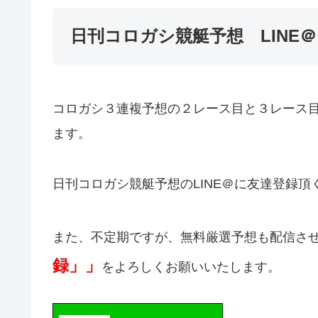
日刊コロガシ競艇予想 LINE＠
コロガシ３連複予想の２レース目と３レース
ます。
日刊コロガシ競艇予想のLINE＠に友達登録頂
また、不定期ですが、無料厳選予想も配信さ
録」」
をよろしくお願いいたします。