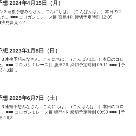
 2024年4月15日（月）
コロガシ３連複予想みなさん、こんにちは。（こんばんは。）本日のコ
。■■■ コロガシ１レース目 宮島4Ｒ 締切予定時刻 12:05
浅見昌克△2...
 2023年1月8日（日）
ロガシ３連複予想みなさん、こんにちは。（こんばんは。）本日のコロ
■■ コロガシ１レース目 唐津2Ｒ 締切予定時刻 09:11 ■■■【予
3新...
 2025年6月7日（土）
ロガシ３連複予想みなさん、こんにちは。（こんばんは。）本日のコロ
■■ コロガシ１レース目 鳴門4Ｒ 締切予定時刻 09:50 ■■■【予
6大...