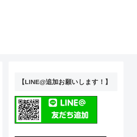
【LINE@追加お願いします！】