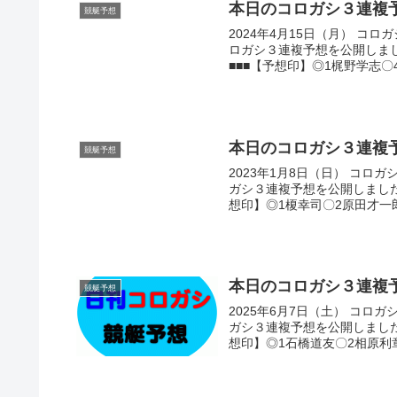
本日のコロガシ３連複予想
競艇予想
2024年4月15日（月） 
ロガシ３連複予想を公開しました
■■■【予想印】◎1梶野学志〇4
本日のコロガシ３連複予想
競艇予想
2023年1月8日（日） コ
ガシ３連複予想を公開しました。■
想印】◎1榎幸司〇2原田才一郎△
本日のコロガシ３連複予想
競艇予想
2025年6月7日（土） コ
ガシ３連複予想を公開しました。■
想印】◎1石橋道友〇2相原利章△