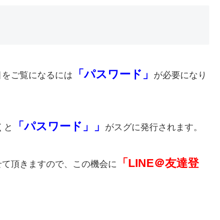
「パスワード」
目をご覧になるには
が必要になり
「パスワード」」
くと
がスグに発行されます。
「LINE＠友達登
せて頂きますので、この機会に